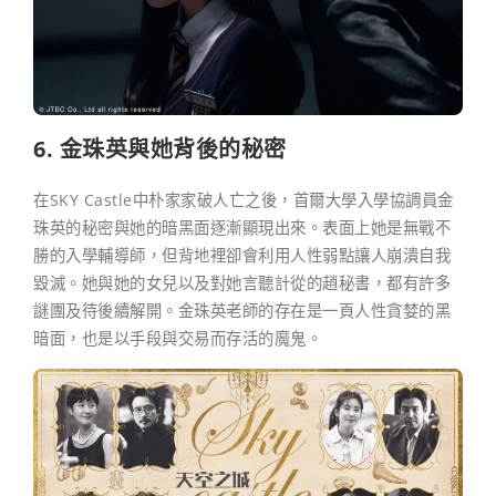
6. 金珠英與她背後的秘密
在SKY Castle中朴家家破人亡之後，首爾大學入學協調員金
珠英的秘密與她的暗黑面逐漸顯現出來。表面上她是無戰不
勝的入學輔導師，但背地裡卻會利用人性弱點讓人崩潰自我
毀滅。她與她的女兒以及對她言聽計從的趙秘書，都有許多
謎團及待後續解開。金珠英老師的存在是一頁人性貪婪的黑
暗面，也是以手段與交易而存活的魔鬼。