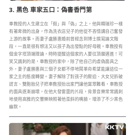
3. 黑色 車家五口：偽書香門第
車教授的人生建立在「假」與「偽」之上，他與韓瑞珍一樣
有著卑微的出身，作為洗衣店兒子的他從不吝惜講自己奮發
上游的故事。而妻子盧勝惠婚前曾經念到博士撰寫論文階
段，一直是很有想法又以孩子為出發點的好母親。車教授有
個金字塔頂端理論，時時提醒這個家的人要往頂層邁進！可
笑又諷刺的是，車教授的家中，除了他自己的虛偽面具之
外，妻子盧勝惠與三個子女都不停地鬧革命希望能讓這位一
家之主的態度轉變。妻子解除了對孩子的壓迫、大女兒拆破
謊言、雙胞胎兒子把車教授抬出家門讓他當眾難看，車教授
的面具逐漸崩壞，在他大發雷霆的片段，背景音樂常常諷刺
地使用高雅的交響樂映照著他歪斜的嘴臉，增添了不少黑色
幽默。