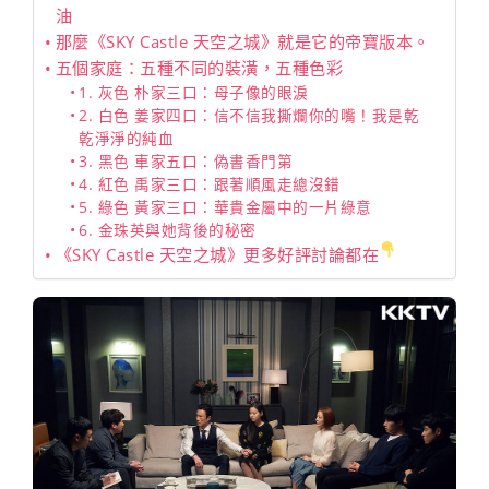
油
那麼《SKY Castle 天空之城》就是它的帝寶版本。
五個家庭：五種不同的裝潢，五種色彩
1. 灰色 朴家三口：母子像的眼淚
2. 白色 姜家四口：信不信我撕爛你的嘴！我是乾
乾淨淨的純血
3. 黑色 車家五口：偽書香門第
4. 紅色 禹家三口：跟著順風走總沒錯
5. 綠色 黃家三口：華貴金屬中的一片綠意
6. 金珠英與她背後的秘密
《SKY Castle 天空之城》更多好評討論都在