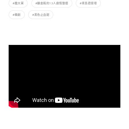
#膽大黨
#鎌倉殿的13人劇情整理
#青島君很壞
#韓劇
#黑色止血鉗