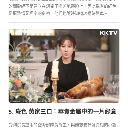
的關愛絕不是建立在讓兒子痛苦地逼迫上，因此禹家的紅色
是既熱情又坦率的象徵，他們也隨時知道該適時煞車。
5. 綠色 黃家三口：華貴金屬中的一片綠意
受到院長重用的空降部隊黃醫生，與他想要抒發真相的小說