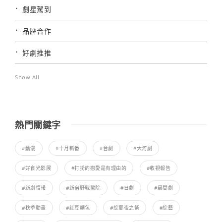
劇星駕到
品牌合作
好劇推推
Show All
熱門關鍵字
#動漫
#十月新番
#台劇
#大河劇
#好食光影展
#打扮的戀愛是有理由的
#收視報告
#新劇情報
#新宿野戰醫院
#日劇
#晨間劇
#秋季動畫
#紅豆麵包
#綜夏夜之祭
#綜藝