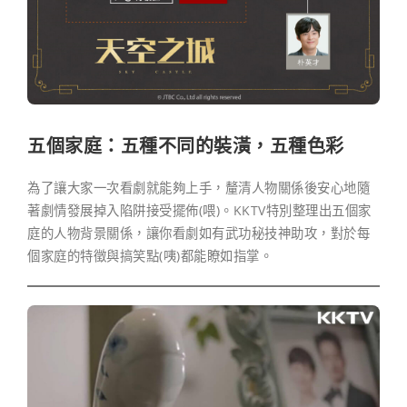
五個家庭：五種不同的裝潢，五種色彩
為了讓大家一次看劇就能夠上手，釐清人物關係後安心地隨
著劇情發展掉入陷阱接受擺佈(喂)。KKTV特別整理出五個家
庭的人物背景關係，讓你看劇如有武功秘技神助攻，對於每
個家庭的特徵與搞笑點(咦)都能瞭如指掌。