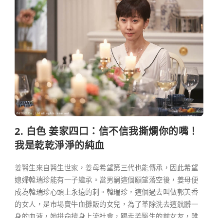
2. 白色 姜家四口：信不信我撕爛你的嘴！
我是乾乾淨淨的純血
姜醫生來自醫生世家，姜母希望第三代也能傳承，因此希望
媳婦韓瑞珍能有一子繼承。當男嗣這個願望落空後，姜母便
成為韓瑞珍心頭上永遠的刺。韓瑞珍，這個過去叫做郭美香
的女人，是市場賣牛血攤販的女兒，為了革除洗去這骯髒一
身的血液，她拼命擠身上流社會，踢走姜醫生的前女友，雖