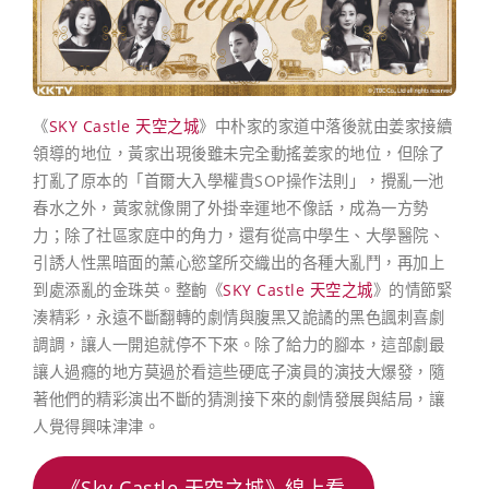
《
SKY Castle 天空之城
》中朴家的家道中落後就由姜家接續
領導的地位，黃家出現後雖未完全動搖姜家的地位，但除了
打亂了原本的「首爾大入學權貴SOP操作法則」，攪亂一池
春水之外，黃家就像開了外掛幸運地不像話，成為一方勢
力；除了社區家庭中的角力，還有從高中學生、大學醫院、
引誘人性黑暗面的薰心慾望所交織出的各種大亂鬥，再加上
到處添亂的金珠英。整齣《
SKY Castle 天空之城
》的情節緊
湊精彩，永遠不斷翻轉的劇情與腹黑又詭譎的黑色諷刺喜劇
調調，讓人一開追就停不下來。除了給力的腳本，這部劇最
讓人過癮的地方莫過於看這些硬底子演員的演技大爆發，隨
著他們的精彩演出不斷的猜測接下來的劇情發展與結局，讓
人覺得興味津津。
《Sky Castle 天空之城》線上看