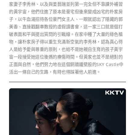
家妻子李秀林、以及與姜藝瑞並列第一完全但不靠課外補習
的黃宇宙，他們住進了原本是豪宅但後來變成凶宅的朴家房
子，以牛血湯招待各位豪門女主人、一眼就認出了隱藏的郭
美香、直接戳翻車教授的虛假讀書會，這一家三口就是個打
破表面和平與提出質問的引戰線。在家中種了大量的綠色植
物，讓朴家房子得以重生充滿新空氣的李秀林，認為真心待
人是給予愛與尊重的原則，也給不是她親自生育的孩子黃宇
宙一段接受她這位後媽的療傷時間。但黃家也並不是絕對的
正面與自然，他們努力地在這個銅牆鐵壁般的SKY Castle中
活出一條自己的生路，有時也得踩著他人前進。