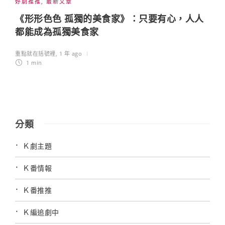
好劇推推
,
最新文章
《形形色色 孤獨的美食家》：只要有心，人人
都能成為孤獨美食家
重點就在括號裡
,
1 年 ago
1 min
分類
Ｋ劇主題
Ｋ番情報
Ｋ番推推
Ｋ編追劇中