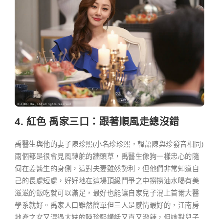
4. 紅色 禹家三口：跟著順風走總沒錯
禹醫生與他的妻子陳珍熙(小名珍珍熙，韓語陳與珍發音相同)
兩個都是很會見風轉舵的牆頭草，禹醫生像狗一樣忠心的隨
伺在姜醫生的身側，這對夫妻雖然勢利，但他們非常知道自
己的長處短處，好好地在這場頂級鬥爭之中撈撈油水喝有美
滋滋的飯吃就可以滿足，最好也能讓自家兒子混上首爾大醫
學系就好。禹家人口雖然簡單但三人是感情最好的，江南房
地產之女又混過太妹的陳珍熙講話又直又潑辣，但她對兒子