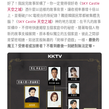
好了！我說完故事架構了，你一定覺得很好奇《
SKY Castle
天空之城
》憑什麼以這樣的故事背景，讓收視率暴增十倍以
上，並衝破JTBC電視台的新紀錄？難道韓國民眾都被集體洗
腦？《
SKY Castle 天空之城
》神的地方就是：在平凡的故事
架構中，不停地快速揭發五個家庭中的秘密，隨著每個人物
新的故事支線展開，原本看似獨立的五個家庭，彼此之間卻
是緊密相連，如迷宮般無盡的「爬梯子遊戲」一樣。
最後的
魔王？受害者或加害者？不看到最後一刻絕對無法定奪。