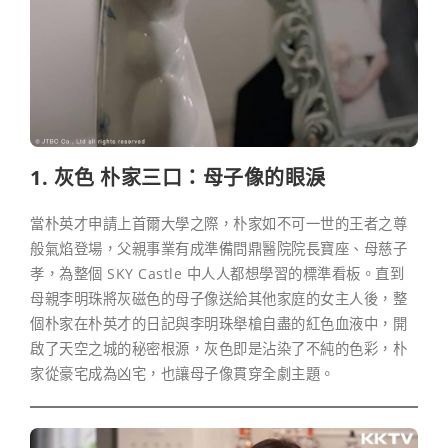
1. 灰色 朴家三口：母子像的眼淚
當朴英才申請上首爾大學之際，朴家如不可一世的王者之尊
般氣焰登場，父親事業有成準備問鼎醫院院長寶座、母慈子
孝，為整個 SKY Castle 中人人都想學習的標準看板。直到
母親李明珠將灰磁色的母子像送給其他家庭的女主人後，整
個朴家在朴英才的日記與李明珠舉槍自盡的紅色血液中，開
啟了天空之城的秘密根源，灰色即是沾染了不純的色彩，朴
家從豪宅成為凶宅，也讓母子像貫穿全劇主題。