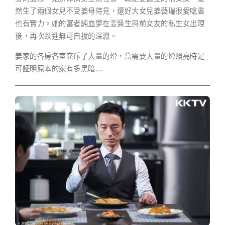
然生了兩個女兒不受姜母待見，還好大女兒姜藝瑞很愛唸書
也有實力。她的富者純血夢在姜醫生與前女友的私生女出現
後，再次跌進無可自拔的深淵。
姜家的各房各室充斥了大量的燈，當需要大量的燈照亮時足
可証明原本的家有多黑暗….