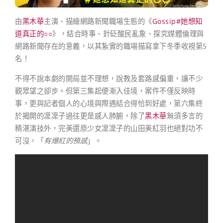
由
黑木華
主演、描繪網路新聞職場生態的《
Gossip#她想知
道真正的○○
》，結合時事、針砭酸民亂象、探究媒體倫理與
網路新聞存在的意義，以其紮實的職場描寫拿下冬季收視第5
名！
不得不說本劇的開局並不理想，說教及套路感偏重，讓不少
觀眾望之卻步。但第三集起便漸入佳境，案件不僅反映時
事，更與記者個人的心境與際遇結合得恰到好處，第六集終
於揭開的凜凜子過往更是感人肺腑，除了
黑木華
無須多言的
精湛演技外，完美還原少女凜凜子的山田美紅羽也絕對功不
可沒，「
有爆紅的預感
」。