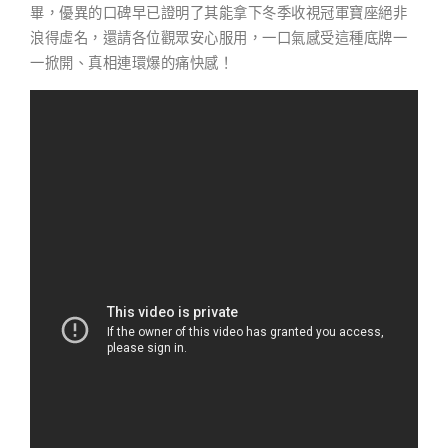
畢，優異的口碑早已證明了其能拿下冬季收視冠軍寶座絕非
浪得虛名，還請各位觀眾安心服用，一口氣感受這種底牌一
一掀開、真相連環爆的痛快感！