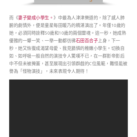
而《
妻子變成小學生。
》中最為人津津樂道的，除了感人肺
腑的劇情外，便是童星每田暖乃的精湛演出了。年僅10歲的
她，必須同時詮釋50歲和10歲的兩個靈魂。這一秒，她成熟
優雅的一顰一笑、一舉一動都彷彿
石田百合子
上身，下一
秒，她又恢復成渴望母愛、我見猶憐的稚嫩小學生。切換自
如、如呼吸一般自然的演技令人驚嘆不已，在一群影帝影后
中不但未被掩蓋，甚至展現出引領群戲的C位風範，難怪能被
譽為「怪物演技」，未來表現令人期待！