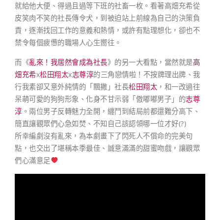
就給他大便、得過且過等下班的社畜一枚。看著高畑充希從
皮笑肉不笑的社長傳令犬，到被迫站上前線為自己的決策負
責，逐漸找回工作的意義和熱情，或許有點理想化，卻也不
禁令每個疲憊的職場人心生嚮往。
而《
亂來！我居然會成為社長
》的另一大看點，當然就是
高
畑充希
x
松田翔太
x
志尊淳
的三角戀情啦！不按牌理出牌、我
行我素卻又意外純情的「飄撇」社長
松田翔太
，和一改過往
呆萌可愛的狗狗形象、化身不甘示弱「傲嘟嘟男子」的
志尊
淳
。兩位男子反轉魅力全開，纏鬥到結局前都還難分高下、
簡直讓觀眾們心急如焚、不知自己該認領哪一位才好(?)
所幸編劇沒有亂來，為本劇畫下了閃死人不償命的完美句
點，也交出了堪稱本季最佳、誠意滿滿的甜蜜吻戲，讓觀眾
們心滿意足