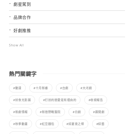
劇星駕到
品牌合作
好劇推推
Show All
熱門關鍵字
#動漫
#十月新番
#台劇
#大河劇
#好食光影展
#打扮的戀愛是有理由的
#收視報告
#新劇情報
#新宿野戰醫院
#日劇
#晨間劇
#秋季動畫
#紅豆麵包
#綜夏夜之祭
#綜藝