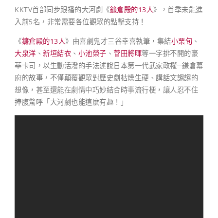
KKTV首部同步跟播的大河劇《
鐮倉殿的13人
》，首季未能進
入前5名，非常需要各位觀眾的點擊支持！
《
鐮倉殿的13人
》由喜劇鬼才三谷幸喜執筆，集結
小栗旬
、
大泉洋
、
新垣結衣
、
小池榮子
、
菅田將暉
等一字排不開的豪
華卡司，以生動活潑的手法述說日本第一代武家政權─鎌倉幕
府的故事，不僅顛覆觀眾對歷史劇枯燥生硬、講話文謅謅的
想像，甚至還能在劇情中巧妙結合時事流行梗，讓人忍不住
捧腹驚呼「大河劇也能這麼有趣！」