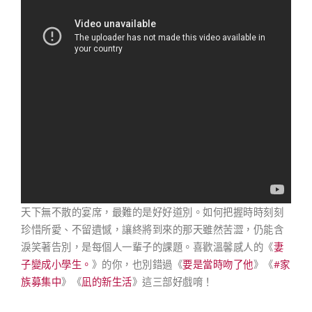
天下無不散的宴席，最難的是好好道別。如何把握時時刻刻
珍惜所愛、不留遺憾，讓終將到來的那天雖然苦澀，仍能含
淚笑著告別，是每個人一輩子的課題。喜歡溫馨感人的《
妻
子變成小學生。
》的你，也別錯過《
要是當時吻了他
》《
#家
族募集中
》《
凪的新生活
》這三部好戲唷！