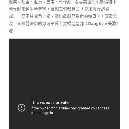
燦笑、吐舌、沮喪、害羞、惡作劇…看著美波的小表情和小
動作越來越生動豐富，讓觀眾們都有如「
吾家有女初長
成
」，忍不住嘴角上揚、露出欣慰又驕傲的姨母笑！喜歡美
波、喜歡醫療劇的你可千萬不要錯過這部《
Daughter美波
》
囉！