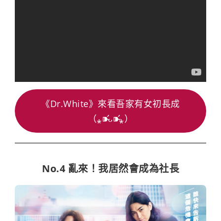
《Dr.White》來看吾家有女初長成
（⁎⁍̴̛ᴗ⁍̴̛⁎）
No.4 亂來！我居然會成為社長