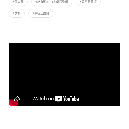
#膽大黨
#鎌倉殿的13人劇情整理
#青島君很壞
#韓劇
#黑色止血鉗