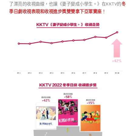
了漂亮的收視曲線，也讓《妻子變成小學生。》在KKTV的
冬
季日劇收視表現和收視進步獎雙雙拿下亞軍寶座
！