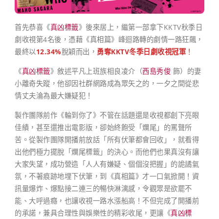
首先恭喜《
真凶標籤
》後來居上，繼第一部拿下KKTV秋季日
劇收視第4名後，憑藉《真相篇》峰迴路轉的劇情一路狂飆，
最終以
12.34%
脫穎而出，
勇奪KKTV冬季日劇收視冠軍
！
《
真凶標籤
》敘述平凡上班族相良凌介（
西島秀俊
飾）的妻
小離奇失蹤，他卻因社群網路成為眾矢之的，一夕之間從悲
情丈夫淪為最大嫌疑犯！
製作團隊前作《輪到你了》不管在話題還是收視都創下亮眼
佳績，甚至還推出電影版，卻始終飽受「爛尾」的罵聲所
苦。從製作團隊開播前放話「所有伏筆都會回收」，就看得
出他們極力擺脫「爛尾標籤」的決心。而他們也果真沒有讓
大家失望，成功營造「人人有嫌疑、個個沒把握」的詭譎氣
氛，不著痕跡地埋下伏筆，到《真相篇》才一口氣掀開！資
訊量爆炸、爆點接二連三的暢快淋漓感，令觀眾是欲罷不
能、大呼過癮，也讓收視一路水漲船高！不但完成了開播前
的承諾，兼具合理性與娛樂性的精彩收尾，更讓《
真凶標