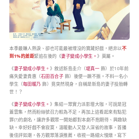
本季最賺人熱淚、卻也可能最被埋沒的寶藏好戲，絕非以
不
到1%的差距
緊追在後的《
妻子變成小學生。
》莫屬。
《
妻子變成小學生。
》敘述新島圭介（
堤真一
飾）於10年前
痛失愛妻貴惠（
石田百合子
飾）後便一蹶不振。不料一名小
學生（
每田暖乃
飾）竟突然現身，自稱是新島的妻子投胎轉
世！？
《
妻子變成小學生。
》集結一眾實力派影壇大咖，可說是冠
蓋雲集，然而粉絲號召力較為不足，再加上這看起來有點犯
罪(?)的劇名，讓許多觀眾一開始都對本劇不抱期待、興趣缺
缺。幸好好戲不會寂寞，溫暖動人又發人深省的故事，首播
後佳評如潮，各方觀眾落淚推薦，收視一路細火慢燉，寫下