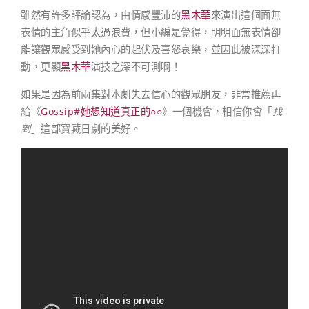
雖然有許多評論認為，由情感豐沛的
黑木華
來演出這個面無
表情的主角似乎太過浪費，但小編是覺得，明明面無表情卻
能讓觀眾感受到她內心的起伏及喜怒哀樂，並因此被深深打
動，更顯
黑木華
演技之深不可測啊！
如果是因為前兩集對本劇失去信心的觀眾朋友，非常推薦再
給《
Gossip#她想知道真正的○○
》一個機會，相信你會「
找
到
」這部寶藏日劇的美好。