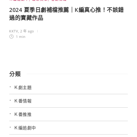
2024 夏季日劇補檔推薦｜K編真心推！不該錯
過的寶藏作品
KKTV
,
2 年 ago
1 min
分類
Ｋ劇主題
Ｋ番情報
Ｋ番推推
Ｋ編追劇中