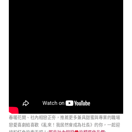
春暖花開、社內相戀正夯，推薦更多兼具甜蜜與專業的職場
戀愛喜劇給喜歡《亂來！我居然會成為社長》的你，一起迎