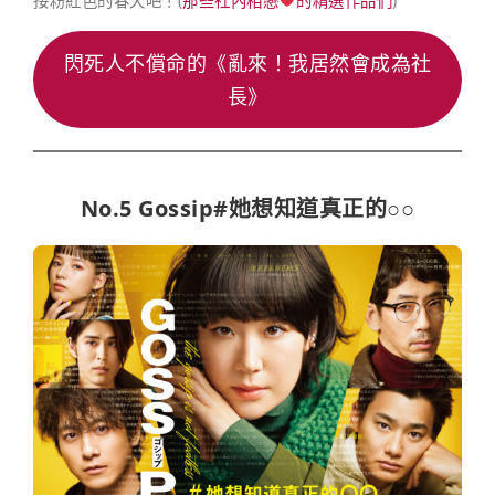
接粉紅色的春天吧！(
那些社內相戀
的精選作品們
)
閃死人不償命的《亂來！我居然會成為社
長》
No.5 Gossip#她想知道真正的○○