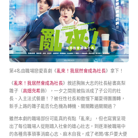
第4名由職場戀愛喜劇《
亂來！我居然會成為社長
》拿下！
《
亂來！我居然會成為社長
》敘述胸無大志的社長秘書高梨
雛子（
高畑充希
飾），一夕之間竟被指派成了子公司的社
長、入主法式餐廳！？被任性社長和傲慢下屬耍得團團轉，
新手上路的雛子能否化危機為轉機、關關難過關關過？
雖然本劇的職場部份可能真的有點「亂來」，但也寫實呈現
出了每位職場人從剛踏入社會的雄心壯志，到逐漸被職場中
的各種鳥事瑣事消磨心志、麻木自我，成了老闆/客戶要大便