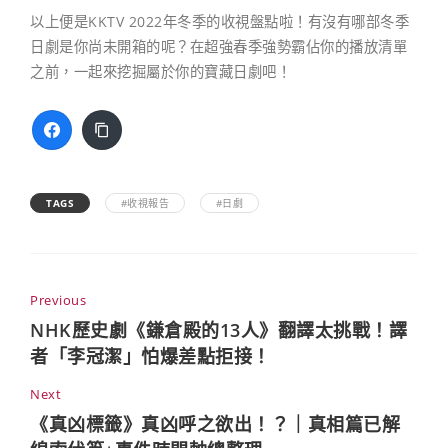
以上便是KKTV 2022年冬季的收視盤點啦！有沒有哪部冬季
日劇是你尚未開箱的呢？在超強春季強勢霸佔你的播放清單
之前，一起來挖掘屬於你的寶藏日劇吧！
TAGS
#收視報告
#日劇
Previous
NHK歷史劇《鎌倉殿的13人》翻譯太挑戰！譯
者「李冠潔」怕爆差點拒接！
Next
《真凶標籤》真凶呼之欲出！？｜真相篇已解