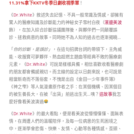
11.31%拿下KKTV冬季日劇收視季軍
！
《
Dr.White
》敘述失去記憶、不具一般常識及情感，卻擁有
驚人的醫療知識及診斷能力的神秘女子雪村白夜（
濱邊美波
飾），在加入綜合診斷協議團隊後，與夥伴們一同顛覆誤
診、拯救病患的故事。同時她不為人知的過去也逐漸揭曉…
「
你的診斷，是誤診」
，在這句招牌台詞的帶領下，主角威
能、收服寶可夢夥伴、熱血超燃主題曲等經典不敗的醫療劇
元素，《
Dr.White
》可說是樣樣具備，相信喜歡收看醫療劇
的朋友都會備感親切。而主線的設定以日劇來說，也可說是
相當新奇而不落俗套，不愧是出自《金田一少年事件簿》
《神之雫》等人氣漫畫原作者之手：在某個機構、因某個目
的被生養長大，在被「出貨」前逃出生天…咦？
這故事
我怎
麼好像看美波演過
《
Dr.White
》的最大看點，便是看美波從懵懵懂懂、面無表
情，在周遭人們的溫暖陪伴，及每一位病患的生死困境之
中，逐漸學會悲傷、快樂、友情、心動等各種情感。歪頭、