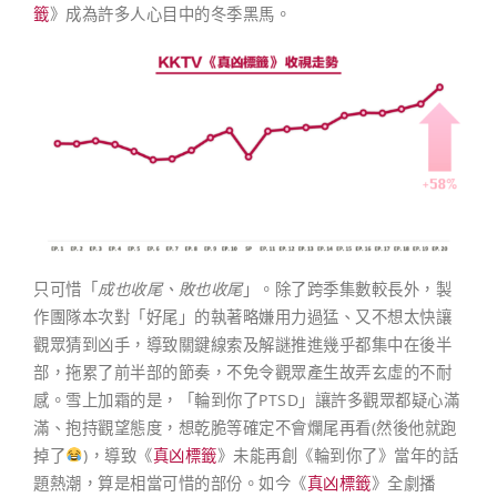
籤
》成為許多人心目中的冬季黑馬。
只可惜「
成也收尾、敗也收尾
」。除了跨季集數較長外，製
作團隊本次對「好尾」的執著略嫌用力過猛、又不想太快讓
觀眾猜到凶手，導致關鍵線索及解謎推進幾乎都集中在後半
部，拖累了前半部的節奏，不免令觀眾產生故弄玄虛的不耐
感。雪上加霜的是，「輪到你了PTSD」讓許多觀眾都疑心滿
滿、抱持觀望態度，想乾脆等確定不會爛尾再看(然後他就跑
掉了
)，導致《
真凶標籤
》未能再創《輪到你了》當年的話
題熱潮，算是相當可惜的部份。如今《
真凶標籤
》全劇播