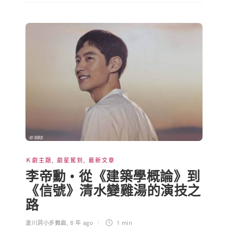
Ｋ劇主題
,
劇星駕到
,
最新文章
李帝勳 • 從《建築學概論》到
《信號》清水變雞湯的演技之
路
滄川洞小步舞曲
,
8 年 ago
1 min