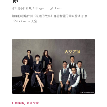
滄川洞小步舞曲
,
8 年 ago
1 min
如果你看過台劇《光陰的故事》那眷村裡的柴米醬油 那麼
《SKY Castle 天空…
好劇推推
,
最新文章