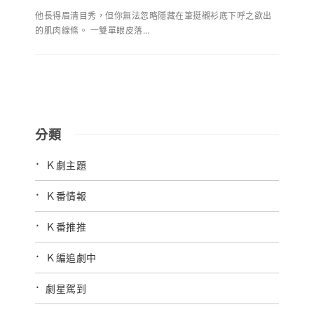
他長得眉清目秀，但你無法忽略隱藏在筆挺襯衫底下呼之欲出
的肌肉線條。 一雙單眼皮落…
分類
Ｋ劇主題
Ｋ番情報
Ｋ番推推
Ｋ編追劇中
劇星駕到