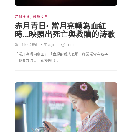
好劇推推
,
最新文章
赤月青日• 當月亮轉為血紅
時…映照出死亡與救贖的詩歌
滄川洞小步舞曲
,
8 年 ago
1 min
「當月亮照向麥田」 「血腥的殺人現場，卻常常會有孩子」
「我會救你…」 初接觸《…