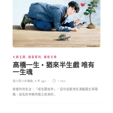
Ｋ劇主題
,
劇星駕到
,
最新文章
高橋一生 • 猶來半生戲 唯有
一生魂
滄川洞小步舞曲
,
8 年 ago
1 min
張愛玲的名言：「成名要趁早」，這句話套用在演藝圈尤其殘
酷，成名的早晚所隨之而來的…