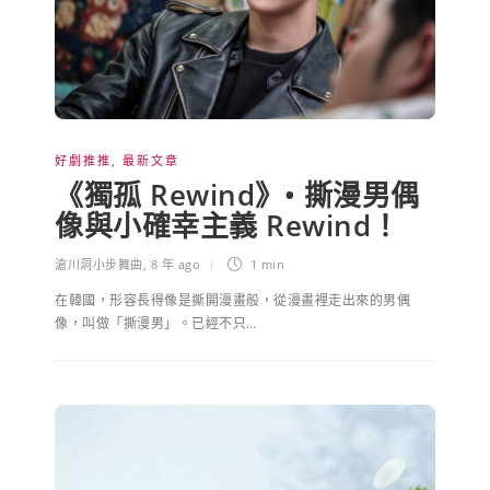
好劇推推
,
最新文章
《獨孤 Rewind》• 撕漫男偶
像與小確幸主義 Rewind！
滄川洞小步舞曲
,
8 年 ago
1 min
在韓國，形容長得像是撕開漫畫般，從漫畫裡走出來的男偶
像，叫做「撕漫男」。已經不只…