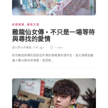
好劇推推
,
最新文章
雞龍仙女傳 • 不只是一場等待
與尋找的愛情
滄川洞小步舞曲
,
8 年 ago
1 min
前世輪迴與轉世投胎這件事好像確實有理存在，卻又撲朔迷離
讓人難以確信與掌握，原因就…