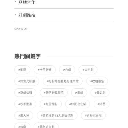
品牌合作
好劇推推
Show All
熱門關鍵字
#動漫
#十月新番
#台劇
#大河劇
#好食光影展
#打扮的戀愛是有理由的
#收視報告
#新劇情報
#新宿野戰醫院
#日劇
#晨間劇
#秋季動畫
#紅豆麵包
#綜夏夜之祭
#綜藝
#膽大黨
#鎌倉殿的13人劇情整理
#青島君很壞
#韓劇
#黑色止血鉗