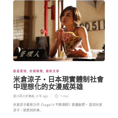
劇星駕到
,
好劇推推
,
最新文章
米倉涼子 • 日本現實體制社會
中理想化的女漫威英雄
滄川洞小步舞曲
,
8 年 ago
1 min
米倉涼子最新力作《Legal V 不敗律師》首播劇照。 提到米倉
涼子，就想到非典…