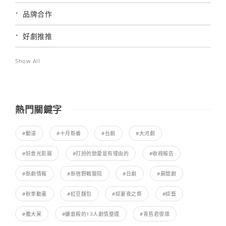
品牌合作
好劇推推
Show All
熱門關鍵字
#動漫
#十月新番
#台劇
#大河劇
#好食光影展
#打扮的戀愛是有理由的
#收視報告
#新劇情報
#新宿野戰醫院
#日劇
#晨間劇
#秋季動畫
#紅豆麵包
#綜夏夜之祭
#綜藝
#膽大黨
#鎌倉殿的13人劇情整理
#青島君很壞