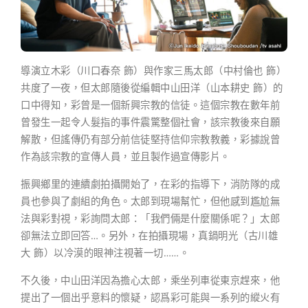
導演立木彩（川口春奈 飾）與作家三馬太郎（中村倫也 飾）
共度了一夜，但太郎隨後從編輯中山田洋（山本耕史 飾）的
口中得知，彩曾是一個新興宗教的信徒。這個宗教在數年前
曾發生一起令人髮指的事件震驚整個社會，該宗教後來自願
解散，但謠傳仍有部分前信徒堅持信仰宗教教義，彩據說曾
作為該宗教的宣傳人員，並且製作過宣傳影片。
振興鄉里的連續劇拍攝開始了，在彩的指導下，消防隊的成
員也參與了劇組的角色。太郎到現場幫忙，但他感到尷尬無
法與彩對視，彩詢問太郎：「我們倆是什麼關係呢？」太郎
卻無法立即回答…。另外，在拍攝現場，真鍋明光（古川雄
大 飾）以冷漠的眼神注視著一切……。
不久後，中山田洋因為擔心太郎，乘坐列車從東京趕來，他
提出了一個出乎意料的懷疑，認爲彩可能與一系列的縱火有