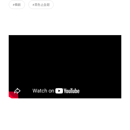
#韓劇
#黑色止血鉗