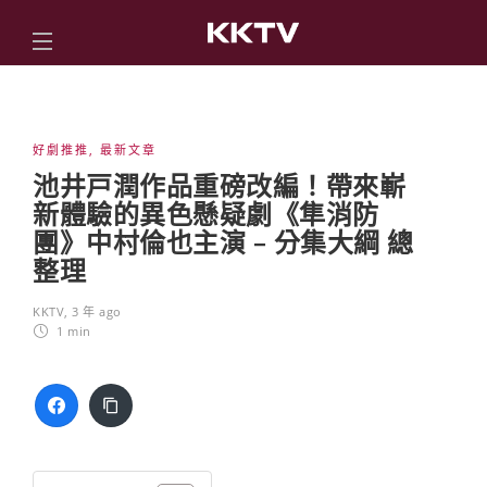
好劇推推
,
最新文章
池井戸潤作品重磅改編！帶來嶄
新體驗的異色懸疑劇《隼消防
團》中村倫也主演 – 分集大綱 總
整理
KKTV
,
3 年 ago
1 min