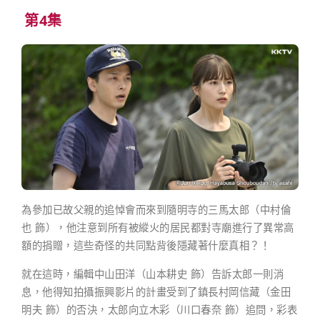
第4集
為參加已故父親的追悼會而來到隨明寺的三馬太郎（中村倫
也 飾），他注意到所有被縱火的居民都對寺廟進行了異常高
額的捐贈，這些奇怪的共同點背後隱藏著什麼真相？！
就在這時，編輯中山田洋（山本耕史 飾）告訴太郎一則消
息，他得知拍攝振興影片的計畫受到了鎮長村岡信藏（金田
明夫 飾）的否決，太郎向立木彩（川口春奈 飾）追問，彩表