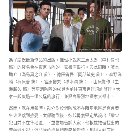
為了慶祝最新作品的出版，推理小說家三馬太郎（中村倫也
飾）的簽名會在東京市內的一家書店舉行。與此同時，藤本
勘介（滿島真之介 飾）、徳田省吾（岡部敬史 飾）、森野洋
輔（梶原善 飾）、宮原鬱夫（橋本潤 飾 ）、山原賢作（生
瀬勝久 飾）等隼消防隊的成員也前往東京進行培訓旅行。大
家一起度過一個久違的旅行，並興高采烈地探索大都市。
然而，就在用餐時，勘介對於消防隊不在時隼地區是否會發
生火災感到擔憂。太郎聽到後，鼓起勇氣堅定地說出「縱火
犯目前不在隼地區」，並當場告訴大家，他根據推理找出的
連續縱火犯，消防隊的成員們都感到驚愕，那個人到底是