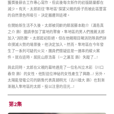
獲獎後辭去工作專心寫作，但此後每次新作的初版銷量都在
減少。有天，太郎前往”隼地區”探望父親的房子而被此區豐富
的自然景色所吸引，決定搬遷到這裡。
在開始新生活不久後，太郎被同齡的鄰居藤本勘介（滿島真
之介 飾）邀請參加了當地的聚會，隼地區的男人們推薦太郎
加入“消防團”。太郎起初拒絕，但在他親眼目睹消防隊員們拼
命撲滅火勢的場景後，他決定加入。然而，隼地區在今年發
生了一系列可疑的火災，團員們懷疑這是一連串的縱火案
件。就在這時，居民山原浩喜（一之瀨亙 飾）失蹤了…!
與此同時，太郎在父親的墓地遇見了一位名叫立木彩（川口
春奈 飾）的女性，他對這位神祕的女性產生了興趣…! 另外，
太陽能發電公司的銷售代表真鍋明光（古川雄大 飾）也對漸
漸融入隼地區的太郎，投以注意的目光…!
第2集