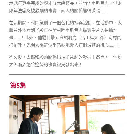
示她打算將完成的腳本展示給鎮長，並請他重新考慮，但太
郎無法容忍被欺騙的事實，兩人的關係變得緊張……
在這期間，村岡策劃了一個替代的振興活動，在活動中，太
郎意外地看到了彩正在請村岡重新考慮振興影片的拍攝計
畫……！此外，他還目擊到真鍋明光（古川雄大 飾）向村岡
打招呼，光明太陽能似乎巧妙地滲入這個城鎮的核心……！
不久後，太郎和彩的關係出現了急劇的轉折！然而，一個讓
太郎陷入絕望邊緣的事實被揭發出來！
第5集