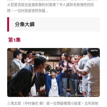
火犯是否就在這個寧靜的村落裡？令人感到毛骨悚然的同
時，一位村民卻突然失蹤…
分集大綱
第1集
三馬太郎（中村倫也 飾）是一位懸疑推理小說家，五年前他