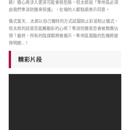
飾）擔心再涉入更深可能會很危險，但太郎說「隼地區必須
由我們隼消防團來保護」，在場的人都點頭表示同意。
儀式當天… 太郎以自己獨特的方式試圖阻止彩並制止儀式，
但太郎的話是否能觸動彩的心呢？隼消防團是否會被教團佔
領？最終，所有的陰謀都將被揭示，隼地區面臨的危機將變
得明朗…！
精彩片段