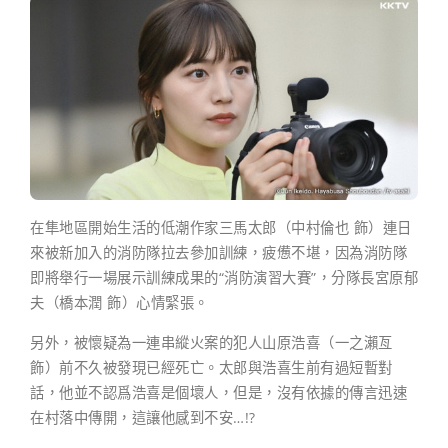
在隼地區開始生活的低潮作家三馬太郎（中村倫也 飾）連日
來被新加入的消防隊拉去參加訓練，疲憊不堪，因為消防隊
即將舉行一場展示訓練成果的“消防演習大賽”，分隊長宮原郁
夫（橋本潤 飾）心情緊張。
另外，被懷疑為一連串縱火案的犯人山原浩喜（一之瀨亙
飾）前不久被發現已經死亡。太郎與浩喜生前有過短暫對
話，他並不認爲浩喜是個壞人，但是，沒有依據的傳言迅速
在村落中傳開，這讓他感到不安…!?