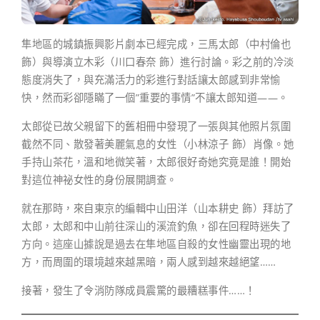
隼地區的城鎮振興影片劇本已經完成，三馬太郎（中村倫也
飾）與導演立木彩（川口春奈 飾）進行討論。彩之前的冷淡
態度消失了，與充滿活力的彩進行對話讓太郎感到非常愉
快，然而彩卻隱瞞了一個”重要的事情”不讓太郎知道——。
太郎從已故父親留下的舊相冊中發現了一張與其他照片氛圍
截然不同、散發著美麗氣息的女性（小林涼子 飾）肖像。她
手持山茶花，溫和地微笑著，太郎很好奇她究竟是誰！開始
對這位神祕女性的身份展開調查。
就在那時，來自東京的編輯中山田洋（山本耕史 飾）拜訪了
太郎，太郎和中山前往深山的溪流釣魚，卻在回程時迷失了
方向。這座山據說是過去在隼地區自殺的女性幽靈出現的地
方，而周圍的環境越來越黑暗，兩人感到越來越絕望……
接著，發生了令消防隊成員震驚的最糟糕事件……！