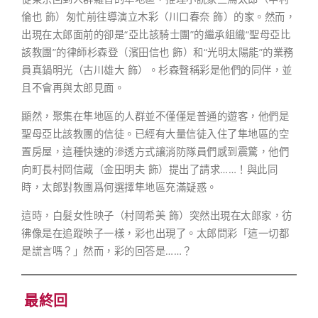
倫也 飾）匆忙前往導演立木彩（川口春奈 飾）的家。然而，
出現在太郎面前的卻是“亞比該騎士團”的繼承組織“聖母亞比
該教團”的律師杉森登（濱田信也 飾）和“光明太陽能”的業務
員真鍋明光（古川雄大 飾）。杉森聲稱彩是他們的同伴，並
且不會再與太郎見面。
顯然，聚集在隼地區的人群並不僅僅是普通的遊客，他們是
聖母亞比該教團的信徒。已經有大量信徒入住了隼地區的空
置房屋，這種快速的滲透方式讓消防隊員們感到震驚，他們
向町長村岡信蔵（金田明夫 飾）提出了請求……！與此同
時，太郎對教團爲何選擇隼地區充滿疑惑。
這時，白髮女性映子（村岡希美 飾）突然出現在太郎家，彷
彿像是在追蹤映子一樣，彩也出現了。太郎問彩「這一切都
是謊言嗎？」然而，彩的回答是……？
最終回