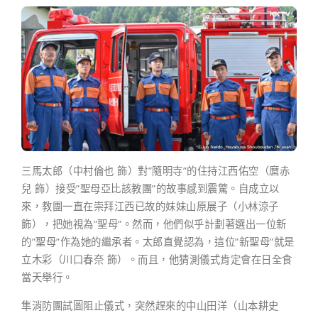
三馬太郎（中村倫也 飾）對”隨明寺”的住持江西佑空（麿赤
兒 飾）接受”聖母亞比該教團”的故事感到震驚。自成立以
來，教團一直在崇拜江西已故的妹妹山原展子（小林涼子
飾），把她視為”聖母”。然而，他們似乎計劃著選出一位新
的”聖母”作為她的繼承者。太郎直覺認為，這位”新聖母”就是
立木彩（川口春奈 飾）。而且，他猜測儀式肯定會在日全食
當天舉行。
隼消防團試圖阻止儀式，突然趕來的中山田洋（山本耕史