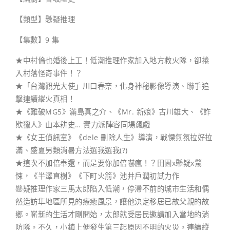
【類型】懸疑推理
【集數】9 集
★中村倫也婚後上工！低潮推理作家加入地方救火隊，卻捲
入村落怪奇事件！？
★「台灣觀光大使」川口春奈，化身神秘影像導演、聯手追
擊連續縱火真相！
★《難破MG5》滿島真之介、《Mr. 新娘》古川雄大、《詐
欺獵人》山本耕史… 實力派陣容同場飆戲
★《女王偵訊室》《dele 刪除人生》導演，戰慄氣氛拉好拉
滿、盛夏另類消暑方法選我選我(?)
★這次不加倍奉還，而是要你加倍嚇瘋！？田園x懸疑x驚
悚，《半澤直樹》《下町火箭》池井戶潤初試力作
懸疑推理作家三馬太郎陷入低潮，停滯不前的城市生活和偶
然造訪隼地區所見的療癒風景，讓他決定移居已故父親的故
鄉。嶄新的生活才剛開始，太郎就受居民邀請加入當地的消
防隊。不久，小鎮上便發生第三起原因不明的火災。連續縱