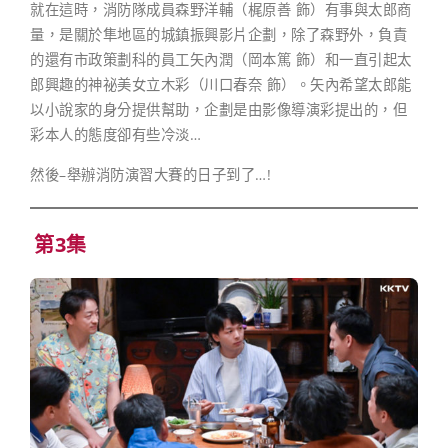
就在這時，消防隊成員森野洋輔（梶原善 飾）有事與太郎商
量，是關於隼地區的城鎮振興影片企劃，除了森野外，負責
的還有市政策劃科的員工矢內潤（岡本篤 飾）和一直引起太
郎興趣的神祕美女立木彩（川口春奈 飾）。矢內希望太郎能
以小說家的身分提供幫助，企劃是由影像導演彩提出的，但
彩本人的態度卻有些冷淡…
然後–舉辦消防演習大賽的日子到了…!
第3集