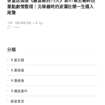
便當店熄燈《鎌倉殿的13人》第41集至最終回
重點劇情整理｜北條義時的波瀾壯闊一生邁入
尾聲
卡爬 · 用鉛筆寫日劇
,
4 年 ago
1 min
分類
Ｋ劇主題
Ｋ番情報
Ｋ番推推
Ｋ編追劇中
劇星駕到