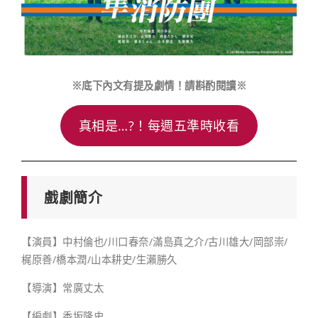
※底下內文有提及劇情！請斟酌閱讀※
真相是…?！每週五準時收看
戲劇簡介
【演員】中村倫也/川口春奈/滿島真之介/古川雄大/岡部崇/
梶原善/橋本潤/山本耕史/生瀨勝久
【導演】常廣丈太
【編劇】香坂隆史