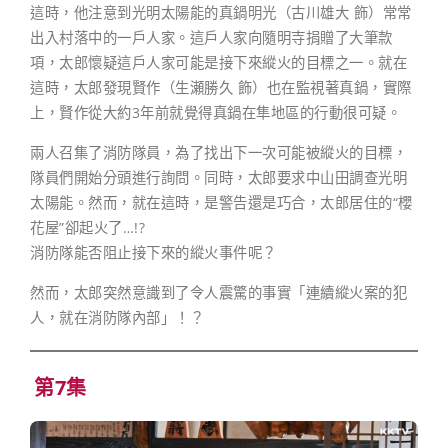
這時，他注意到光明太陽能的真鍋明光（古川雄大 飾）常常
出入村落中的一戶人家。這戶人家向隨明寺捐贈了大筆款
項，太郎懷疑這戶人家可能是接下來縱火的目標之一。就在
這時，太郎發現賢作（生瀬勝久 飾）也在監視著真鍋，實際
上，賢作從大約3年前就覺得真鍋在隼地區的行動很可疑。
兩人召集了消防隊員，為了找出下一次可能被縱火的目標，
隊員們開始分頭進行詢問。同時，太郎要求中山田調查光明
太陽能。然而，就在這時，是警告還是巧合，太郎居住的“櫻
花屋”卻起火了…!?
消防隊能否阻止接下來的縱火事件呢？
然而，太郎突然意識到了令人震驚的事實「連續縱火案的犯
人，就在消防隊內部」！？
第7集