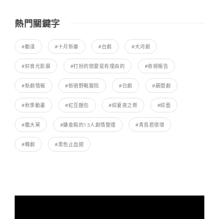
熱門關鍵字
#動漫
#十月新番
#台劇
#大河劇
#好食光影展
#打扮的戀愛是有理由的
#收視報告
#新劇情報
#新宿野戰醫院
#日劇
#晨間劇
#秋季動畫
#紅豆麵包
#綜夏夜之祭
#綜藝
#膽大黨
#鎌倉殿的13人劇情整理
#青島君很壞
#韓劇
#黑色止血鉗