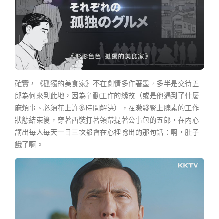
確實，《孤獨的美食家》不在劇情多作著墨，多半是交待五
郎為何來到此地，因為辛勤工作的緣故（或是他遇到了什麼
麻煩事、必須花上許多時間解決），在激發腎上腺素的工作
狀態結束後，穿著西裝打著領帶提著公事包的五郎，在內心
講出每人每天一日三次都會在心裡唸出的那句話：啊，肚子
餓了啊。