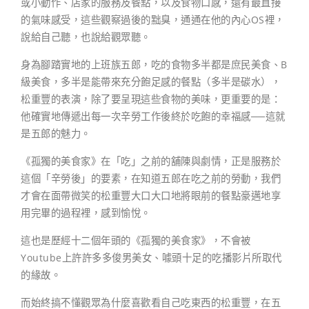
或小動作、店家的服務及餐點，以及食物口感，還有最直接
的氣味感受，這些觀察過後的黜臭，通通在他的內心OS裡，
說給自己聽，也說給觀眾聽。
身為腳踏實地的上班族五郎，吃的食物多半都是庶民美食、B
級美食，多半是能帶來充分飽足感的餐點（多半是碳水），
松重豐的表演，除了要呈現這些食物的美味，更重要的是：
他確實地傳遞出每一次辛勞工作後終於吃飽的幸福感──這就
是五郎的魅力。
《孤獨的美食家》在「吃」之前的舖陳與劇情，正是服務於
這個「辛勞後」的要素，在知道五郎在吃之前的勞動，我們
才會在面帶微笑的松重豐大口大口地將眼前的餐點豪邁地享
用完畢的過程裡，感到愉悅。
這也是歷經十二個年頭的《孤獨的美食家》，不會被
Youtube上許許多多俊男美女、噱頭十足的吃播影片所取代
的緣故。
而始終搞不懂觀眾為什麼喜歡看自己吃東西的松重豐，在五