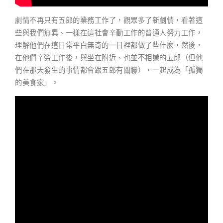
劇情不再只有五郎的業務工作了，觀眾多了新劇情，看著這
些與我們無異、一樣在這社會辛勤工作的普通人努力工作，
理解他們在這日常平白無奇的一日裡都做了些什麼，然後，
在他們辛勞工作後，與坐在附近、也並不相識的五郎（但他
們在那天發生的事情都會跟五郎有關聯），一起成為「孤獨
的美食家」。