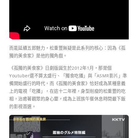
而能延續五郎魅力，松重豐無疑是此系列的核心：因為《孤
獨的美食家》是他的獨角戲。
《孤獨的美食家》日劇版誕生於2012年1月，那是個
Youtuber還不算太盛行、「獨食吃播」與「ASMR影片」準
備開始盛行的時代，而《孤獨的美食家》恰好成為某種意義
上的電視「吃播」，在這十二年裡，身型削瘦的松重豐的吃
相，治癒著觀眾的身心靈，成為上班族午餐休息時間最下飯
的影視首選。