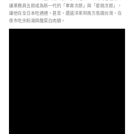
讓業務員五郎成為新一代的「車寅次郎」與「星桃次郎」，
讓他在全日本吃通通，甚至，還遠洋來到南方島國台灣，在
夜市吃米粉湯與酸菜白肉鍋。