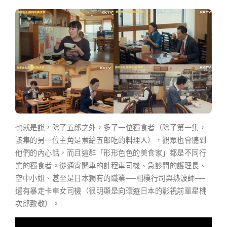
也就是說，除了五郎之外，多了一位獨食者（除了第一集，
該集的另一位主角是煮給五郎吃的料理人），觀眾也會聽到
他們的內心話，而且這群「形形色色的美食家」都是不同行
業的獨食者。從通宵開車的計程車司機、急診間的護理長、
空中小姐、甚至是日本獨有的職業──相樸行司與熱波師──
還有暴走卡車女司機（很明顯是向環遊日本的影視前輩星桃
次郎致敬）。