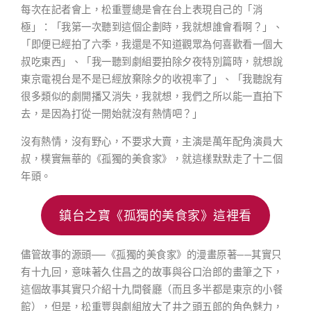
每次在記者會上，松重豐總是會在台上表現自己的「消
極」：「我第一次聽到這個企劃時，我就想誰會看啊？」、
「即便已經拍了六季，我還是不知道觀眾為何喜歡看一個大
叔吃東西」、「我一聽到劇組要拍除夕夜特別篇時，就想說
東京電視台是不是已經放棄除夕的收視率了」、「我聽說有
很多類似的劇開播又消失，我就想，我們之所以能一直拍下
去，是因為打從一開始就沒有熱情吧？」
沒有熱情，沒有野心，不要求大賣，主演是萬年配角演員大
叔，樸實無華的《孤獨的美食家》，就這樣默默走了十二個
年頭。
鎮台之寶《孤獨的美食家》這裡看
儘管故事的源頭──《孤獨的美食家》的漫畫原著──其實只
有十九回，意味著久住昌之的故事與谷口治郎的畫筆之下，
這個故事其實只介紹十九間餐廳（而且多半都是東京的小餐
館），但是，松重豐與劇組放大了井之頭五郎的角色魅力，