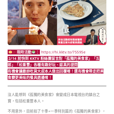
限時活動
：
https://hi.kktv.to/75595e
2/14 前快到 KKTV 粉絲團留言對「孤獨的美食家」「五
郎」「松重豐」各種有趣好玩、認真的提問
有機會讓最帥吃貨大叔本人做出回覆唷！還有機會帶走把美
食變更美味的餐具週邊唷！
沒人能想到《孤獨的美食家》會變成日本電視台的鎮台之
寶，包括松重豐本人。
不用意外，目前拍了十季+一季特別篇的《孤獨的美食家》，