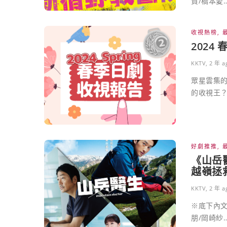
賀/橋本愛
收視熱榜
,
2024
KKTV
,
2 年 a
眾星雲集的
的收視王？
好劇推推
,
《山岳
越嶺拯
KKTV
,
2 年 a
※底下內文
朋/岡崎紗