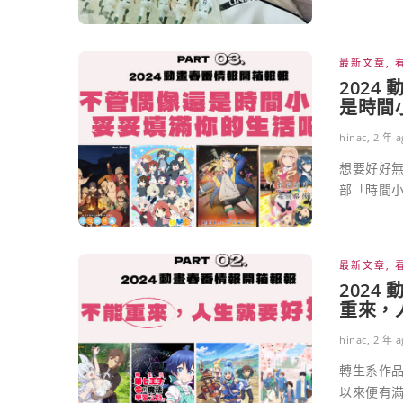
最新文章
,
202
是時間
hinac
,
2 年 a
想要好好
部「時間小
最新文章
,
202
重來，
hinac
,
2 年 a
轉生系作
以來便有滿