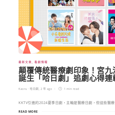
最新文章
,
看劇情報
顛覆傳統醫療劇印象！宮九
誕生「哈日劇」追劇心得連載 
Kaoru · 哈日劇
,
2 年 ago
1 min
read
KKTV引進的2024夏季日劇，主軸是醫療日劇，但這些醫
READ MORE