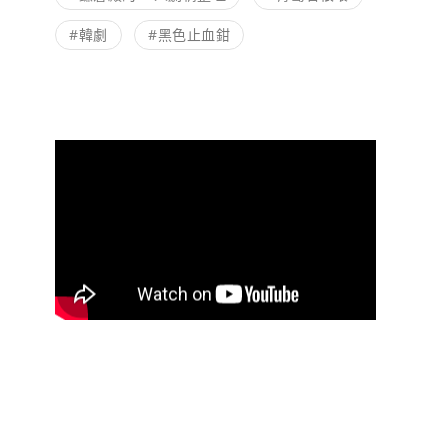
#韓劇
#黑色止血鉗