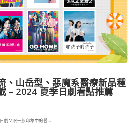
流、山岳型、惡魔系醫療新品種
– 2024 夏季日劇看點推薦
療日劇又跟一般印象中的醫…