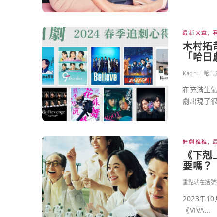
最新文章
,
木村拓
「哈日劇
Kaoru · 哈
在充滿生氣
劇出現了很
好劇推推
,
《下剋
要嗎？
重點就在括號
2023年
《VIVA…