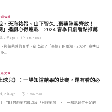
看劇情報
哉、天海祐希、山下智久…豪華陣容齊放！
」追劇心得連載 – 2024 春季日劇看點推薦
日劇
,
2 年 ago
1 min
read
、戀情萌芽的春季，卻吹起了「失憶」的風潮，2024年春季日
多…
最新文章
上球兒》：一場知道結果的比賽，還有看的必
裡
,
2 年 ago
1 min
read
10月，TBS的戲劇招牌時段「日曜劇場」，上一檔話題性十足的