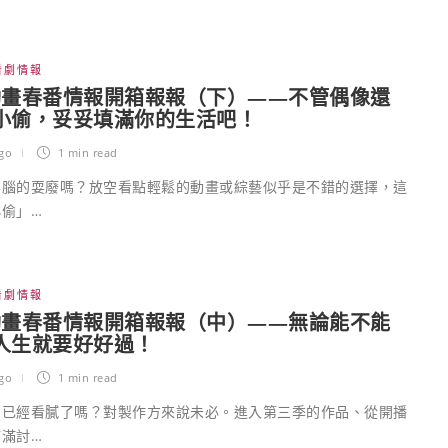
看劇情報
4 動畫春番情報開箱報報（下）——不管偶像還
小偷，妥妥填滿你的生活吧！
go
1 min
read
無腦的耍廢嗎？放空看點輕鬆的動畫或綜藝似乎是不錯的選擇，這
偷」…
看劇情報
4 動畫春番情報開箱報報（中）——無論能不能
人生就要好好過！
go
1 min
read
品已經看膩了嗎？對製作方來說未必。進入第三季的作品、從開播
滿討…