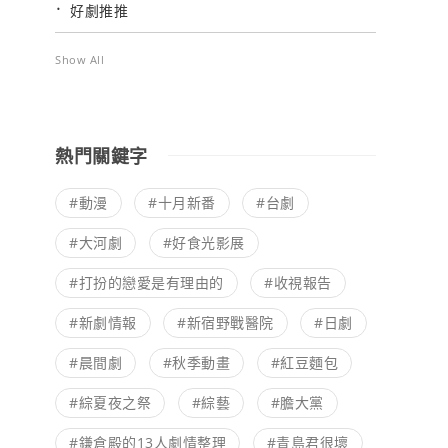
好劇推推
Show All
熱門關鍵字
#動漫
#十月新番
#台劇
#大河劇
#好食光影展
#打扮的戀愛是有理由的
#收視報告
#新劇情報
#新宿野戰醫院
#日劇
#晨間劇
#秋季動畫
#紅豆麵包
#綜夏夜之祭
#綜藝
#膽大黨
#鎌倉殿的13人劇情整理
#青島君很壞