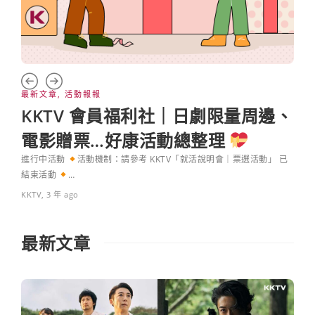
最新文章
,
活動報報
好劇
的
KKTV 會員福利社｜日劇限量周邊、
日
電影贈票…好康活動總整理
－
性十足
進行中活動
活動機制：請參考 KKTV「就活說明會｜票選活動」 已
海
結束活動
…
生
KKTV
,
3 年 ago
※底
內涼
最新文章
KKTV