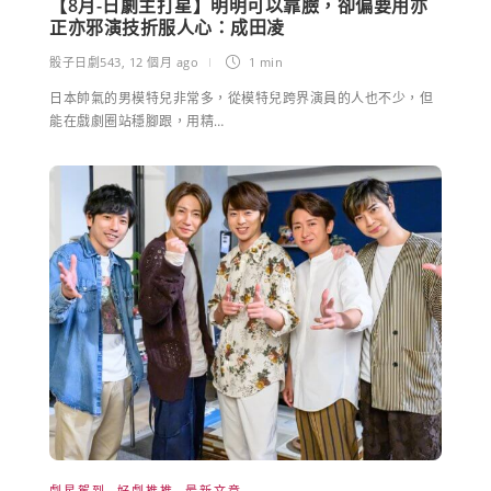
【8月-日劇主打星】明明可以靠臉，卻偏要用亦
正亦邪演技折服人心：成田凌
骰子日劇543
,
12 個月 ago
1 min
日本帥氣的男模特兒非常多，從模特兒跨界演員的人也不少，但
能在戲劇圈站穩腳跟，用精…
劇星駕到
,
好劇推推
,
最新文章