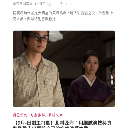
雪奈日劇部屋
,
10 個月 ago
1 min
從寶塚時代就是大明星的天海祐希，踏入影視圈之後，依然維持
高人氣。觀眾特別喜歡看她…
劇星駕到
,
好劇推推
,
最新文章
【9月-日劇主打星】北村匠海：用細膩演技與真