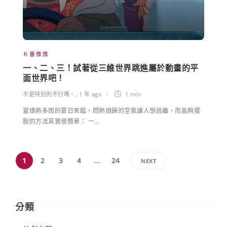
Ｋ番推推
一、二、三！試著從三維世界跳進屬於動畫的平
面世界吧！
不是特別的不行嗎。
,
1 年 ago
1 min
當燠熱多雨的夏日來臨，悶熱煩躁的空氣讓人想逃離，而能夠擺
脫的方法其實很簡單： 一…
1
2
3
4
...
24
NEXT
分類