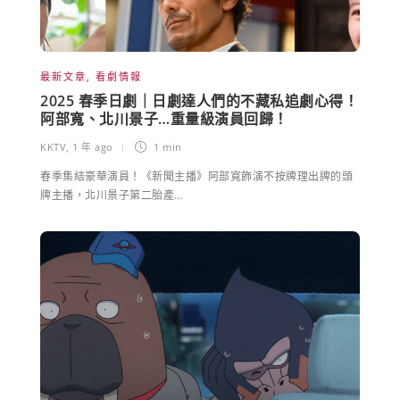
最新文章
,
看劇情報
2025 春季日劇｜日劇達人們的不藏私追劇心得！
阿部寬、北川景子…重量級演員回歸！
KKTV
,
1 年 ago
1 min
春季集結豪華演員！《新聞主播》阿部寬飾演不按牌理出牌的頭
牌主播，北川景子第二胎產…