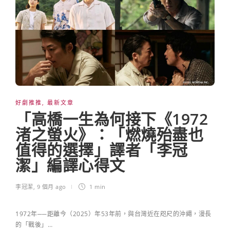
好劇推推
,
最新文章
「高橋一生為何接下《1972
渚之螢火》：「燃燒殆盡也
值得的選擇」譯者「李冠
潔」編譯心得文
李冠潔
,
9 個月 ago
1 min
1972年──距離今（2025）年53年前，與台灣近在咫尺的沖繩，漫長
的「戰後」…