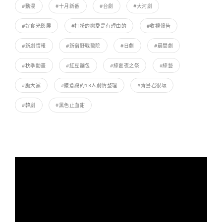
#動漫
#十月新番
#台劇
#大河劇
#好食光影展
#打扮的戀愛是有理由的
#收視報告
#新劇情報
#新宿野戰醫院
#日劇
#晨間劇
#秋季動畫
#紅豆麵包
#綜夏夜之祭
#綜藝
#膽大黨
#鎌倉殿的13人劇情整理
#青島君很壞
#韓劇
#黑色止血鉗