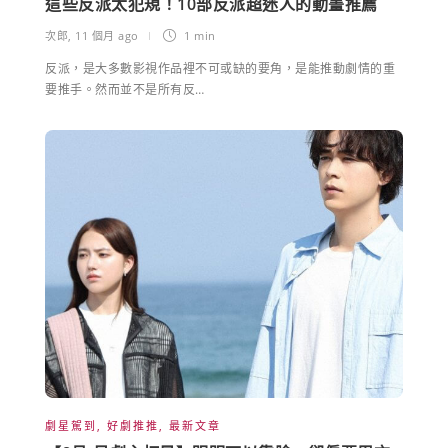
這些反派太犯規！10部反派超迷人的動畫推薦
次郎
,
11 個月 ago
1 min
反派，是大多數影視作品裡不可或缺的要角，是能推動劇情的重
要推手。然而並不是所有反…
劇星駕到
,
好劇推推
,
最新文章