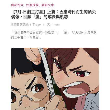
劇星駕到
,
好劇推推
,
最新文章
【7月-日劇主打星】上篇：因應時代而生的頂尖
偶像，回顧「嵐」的成長與軌跡
雪奈日劇部屋
,
1 年 ago
1 min
「我們要在全世界掀起一陣風暴。」 「嵐」（ARASHI）成軍超
過二十五年，在日本…