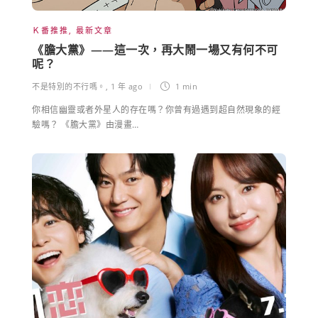
Ｋ番推推
,
最新文章
《膽大黨》——這一次，再大鬧一場又有何不可
呢？
不是特別的不行嗎。
,
1 年 ago
1 min
你相信幽靈或者外星人的存在嗎？你曾有過遇到超自然現象的經
驗嗎？ 《膽大黨》由漫畫…