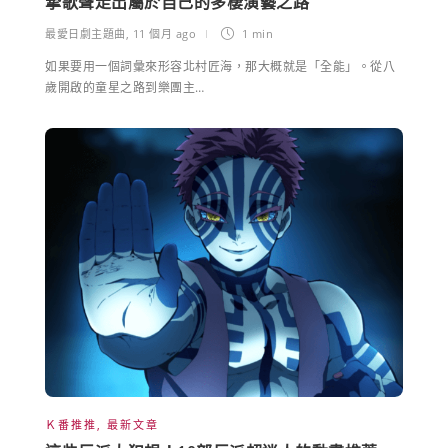
摯歌聲走出屬於自己的多棲演藝之路
最愛日劇主題曲
,
11 個月 ago
1 min
如果要用一個詞彙來形容北村匠海，那大概就是「全能」。從八
歲開啟的童星之路到樂團主…
Ｋ番推推
,
最新文章