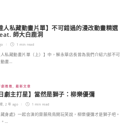
達人私藏動畫片單】不可錯過的漫改動畫精選
eat. 師大白鹿洞
go
1 min
read
達人私藏動畫片單（上）】中，解永華店長曾為我們介紹六部不可
動畫…
好劇推推
,
最新文章
月日劇主打星】當然是獅子：柳樂優彌
裡
,
2 年 ago
1 min
read
的藏身處》一起合演的齋藤飛鳥開玩笑說，柳樂優彌才是獅子吧。
。…