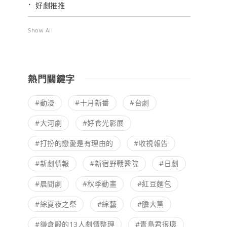
好劇推推
Show All
熱門關鍵字
#動漫
#十月新番
#台劇
#大河劇
#好食光影展
#打扮的戀愛是有理由的
#收視報告
#新劇情報
#新宿野戰醫院
#日劇
#晨間劇
#秋季動畫
#紅豆麵包
#綜夏夜之祭
#綜藝
#膽大黨
#鎌倉殿的13人劇情整理
#青島君很壞