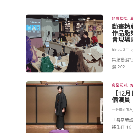
好劇推推
,
動畫精
作品能
會現場
hinac
,
2 年 a
集結動漫社
選 202…
劇星駕到
,
【12
個演員
一分鐘的朋友
「每當我讀
將生在 16 