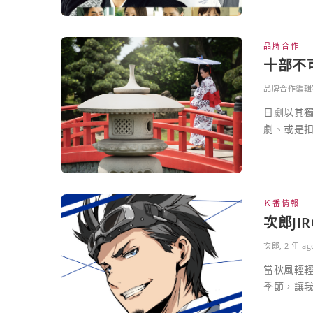
品牌合作
十部不
品牌合作編輯
日劇以其
劇、或是扣
Ｋ番情報
次郎J
次郎
,
2 年 ag
當秋風輕
季節，讓我