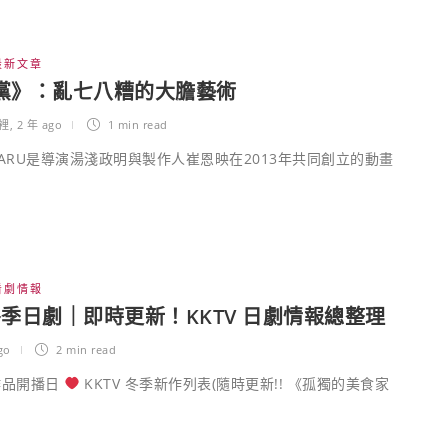
最新文章
黨》：亂七八糟的大膽藝術
裡
,
2 年 ago
1 min
read
ce SARU是導演湯淺政明與製作人崔恩映在2013年共同創立的動畫
看劇情報
 冬季日劇｜即時更新！KKTV 日劇情報總整理
go
2 min
read
作品開播日
KKTV 冬季新作列表(隨時更新!! 《孤獨的美食家