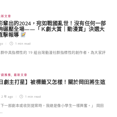
最新文章
彩輩出的2024，宛如戰國亂世！沒有任何一部
夠碾壓全場——「Ｋ劇大賞｜動漫賞」決選大
直擊報導
go
1 min
read
群中具指標性的 19 組台灣動漫社群指標性的創作者，為大家評
好劇推推
,
最新文章
月日劇主打星】被標籤又怎樣！關於岡田將生這
,
2 年 ago
1 min
read
下一部劇本或收到提案時，我總是像小學生一樣興奮。」 岡田
…