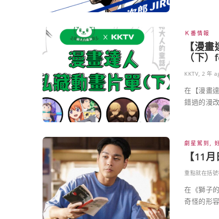
Ｋ番情報
【漫畫
（下）f
KKTV
,
2 年 a
在【漫畫
錯過的漫改
劇星駕到
,
【11
重點就在括號
在《獅子
奇怪的形容