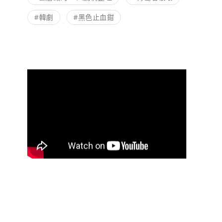
#韓劇
#黑色止血鉗