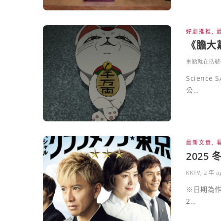
好劇推推
,
《膽大
重點就在括號
Scien
公…
最新文章
,
2025
KKTV
,
2 年 a
※日期為
2…