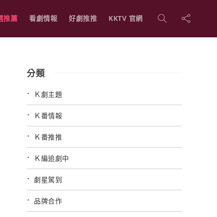
選推薦
看劇情報
好劇推推
KKTV 官網
分類
Ｋ劇主題
Ｋ番情報
Ｋ番推推
Ｋ編追劇中
劇星駕到
品牌合作