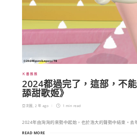
Ｋ番推推
2024都過完了，這部，不
舔甜歌姬》
亞次圓
,
2 年 ago
1 min
read
2024年由洶洶的來勢中起始，也於浩大的聲勢中結束。去
READ MORE