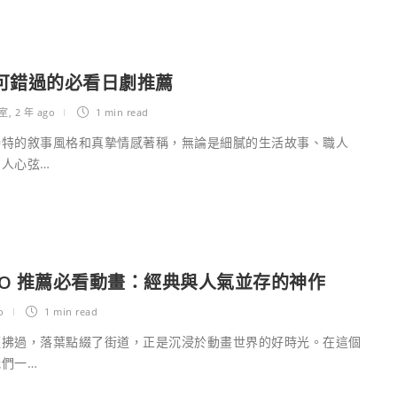
可錯過的必看日劇推薦
室
,
2 年 ago
1 min
read
獨特的敘事風格和真摯情感著稱，無論是細膩的生活故事、職人
人心弦…
IRO 推薦必看動畫：經典與人氣並存的神作
o
1 min
read
輕拂過，落葉點綴了街道，正是沉浸於動畫世界的好時光。在這個
們一…