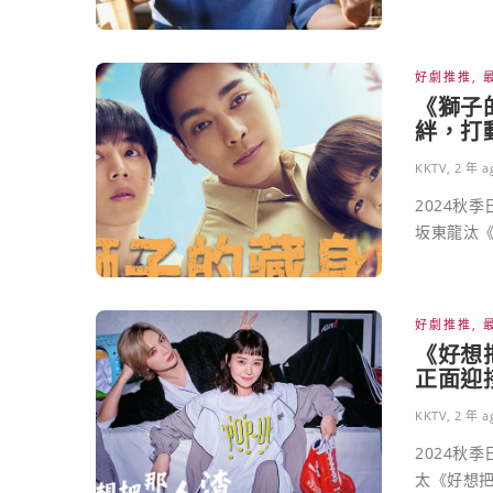
好劇推推
,
《獅子
絆，打
KKTV
,
2 年 a
2024秋
坂東龍汰
好劇推推
,
《好想
正面迎
KKTV
,
2 年 a
2024秋
太《好想