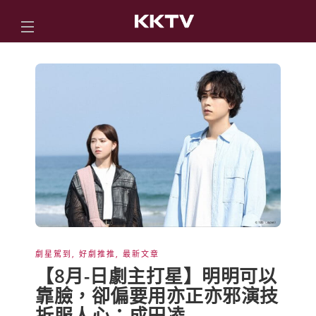
劇星駕到
,
好劇推推
,
最新文章
【8月-日劇主打星】明明可以
靠臉，卻偏要用亦正亦邪演技
折服人心：成田凌