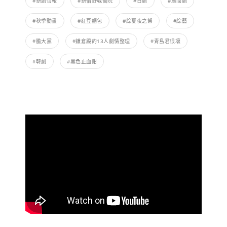
#新劇情報
#新宿野戰醫院
#日劇
#晨間劇
#秋季動畫
#紅豆麵包
#綜夏夜之祭
#綜藝
#膽大黨
#鎌倉殿的13人劇情整理
#青島君很壞
#韓劇
#黑色止血鉗