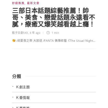
好劇推推
,
最新文章
三部日本話題綜藝推薦！帥
哥、美食、戀愛話題永遠看不
膩，療癒又爆笑越看越上癮！
骰子日劇543
,
4 年 ago
1 min
\ 綜夏夜之祭 大放送 /FANTA 偶像綜藝《The Usual Night…
分類
Ｋ劇主題
Ｋ番情報