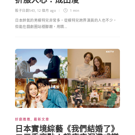
骰子日劇543
,
12 個月 ago
1 min
日本帥氣的男模特兒非常多，從模特兒跨界演員的人也不少，
但能在戲劇圈站穩腳跟，用精…
好劇推推
,
最新文章
日本實境綜藝《我們結婚了》