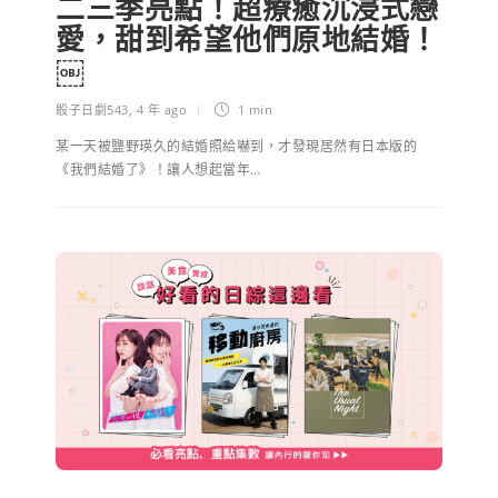
二三季亮點！超療癒沉浸式戀
愛，甜到希望他們原地結婚！
￼
骰子日劇543
,
4 年 ago
1 min
某一天被鹽野瑛久的結婚照給嚇到，才發現居然有日本版的
《我們結婚了》！讓人想起當年…