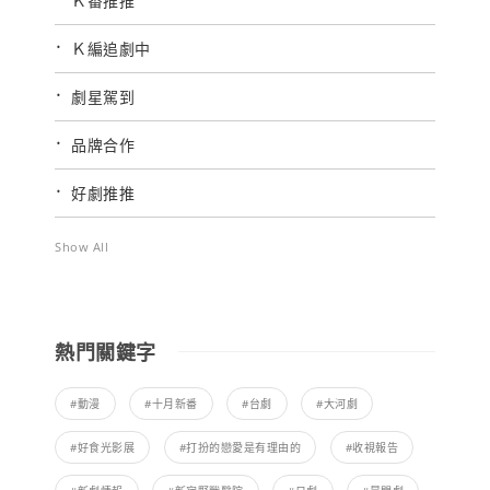
Ｋ番推推
Ｋ編追劇中
劇星駕到
品牌合作
好劇推推
Show All
熱門關鍵字
#動漫
#十月新番
#台劇
#大河劇
#好食光影展
#打扮的戀愛是有理由的
#收視報告