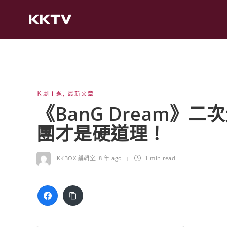
Ｋ劇主題
,
最新文章
《BanG Dream》
團才是硬道理！
KKBOX 編輯室
,
8 年 ago
1 min
read