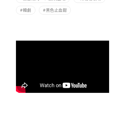
#韓劇
#黑色止血鉗