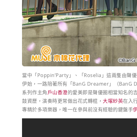
當中「Poppin’Party」、「Roselia」這兩隻
伊始，一路陪著所有「BanG Dreamer」（Ba
系列作主角
戶山香澄
的愛美即是聲優圈相當知名的
鼓資歷，演奏時更常做出花式轉棍，
大塚紗英
在入
專精於多項樂器，唯一在參與前沒有經驗的鍵盤手