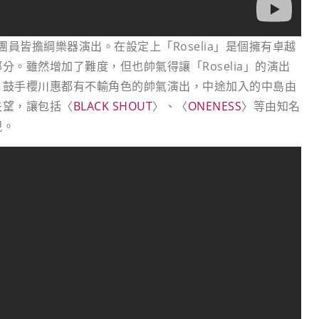
員皆擔綱樂器演出。在設定上「Roselia」是個擁有卓越
。雖然增加了難度，但也帥氣得讓「Roselia」的演出
、鼓手櫻川惠都有不輸角色的帥氣演出，中途加入的中島由
失望，讓包括〈
BLACK SHOUT
〉、〈
ONENESS
〉等由知名
現。