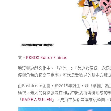
文・
KKBOX Editor / hinac
動漫與遊戲文化中，「音樂」x「美少女偶像」永遠
優與角色的超高同步率，可說是受歡迎的基本方程
由Bushiroad企劃，於2015年誕生，以「樂團」
極致，最大的特徵就是在作品中數隻由聲優組成的樂團「P
「
RAISE A SUILEN
」，成員許多都是本來玩過團，