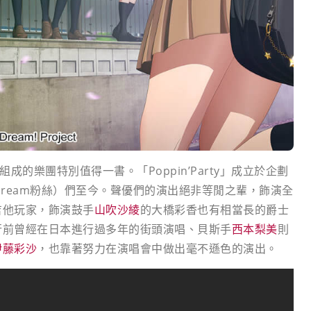
由聲優組成的樂團特別值得一書。「Poppin’Party」成立於企劃
nG Dream粉絲）們至今。聲優們的演出絕非等閒之輩，飾演全
吉他玩家，飾演鼓手
山吹沙綾
的大橋彩香也有相當長的爵士
行前曾經在日本進行過多年的街頭演唱、貝斯手
西本梨美
則
伊藤彩沙
，也靠著努力在演唱會中做出毫不遜色的演出。