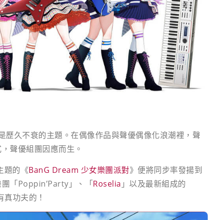
是歷久不衰的主題。在偶像作品與聲優偶像化浪潮裡，聲
式，聲優組團因應而生。
為主題的《
BanG Dream 少女樂團派對
》便將同步率發揚到
oppin’Party」、「
Roselia
」以及最新組成的
有真功夫的！