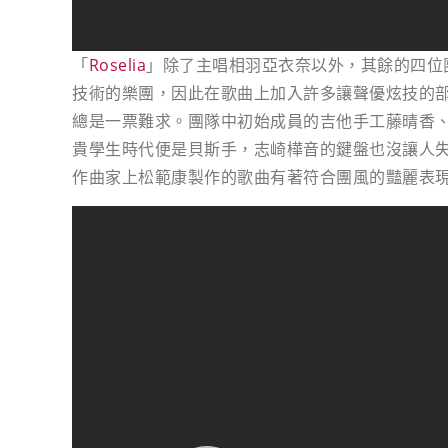
「
Roselia
」除了主唱相羽亞衣奈以外，其餘的四位團
技術的樂團，因此在歌曲上加入許多讓聲優炫技的部分
總是一票難求。團隊中初始成員的吉他手工藤晴香
貴學生時代便是貝斯手，志崎樺音的鍵盤也沒讓人
作曲家上松範康製作的歌曲有著符合團風的豔麗表