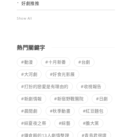
好劇推推
Show All
熱門關鍵字
#動漫
#十月新番
#台劇
#大河劇
#好食光影展
#打扮的戀愛是有理由的
#收視報告
#新劇情報
#新宿野戰醫院
#日劇
#晨間劇
#秋季動畫
#紅豆麵包
#綜夏夜之祭
#綜藝
#膽大黨
#鎌倉殿的13人劇情整理
#青島君很壞