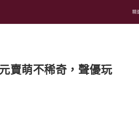
精
二次元賣萌不稀奇，聲優玩