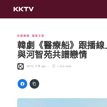
好劇推推
,
最新文章
韓劇《醫療船》跟播線
與河智苑共譜戀情
KKTV
,
9 年 ago
1 min
read