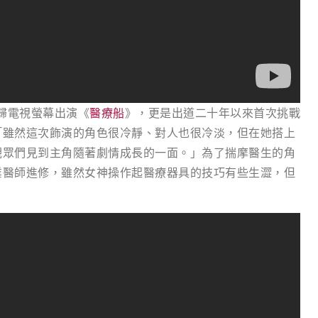
回歸電視螢幕出演《
醫療船
》，更是出道二十年以來首次挑戰
「雖然這次飾演的角色很冷靜、對人也很冷淡，但在她搭上
觀眾們見到主角隨著劇情成長的一面。」為了揣摩醫生的角
業醫師進修，雖然女神操作起醫療器具的技巧有些生澀，但