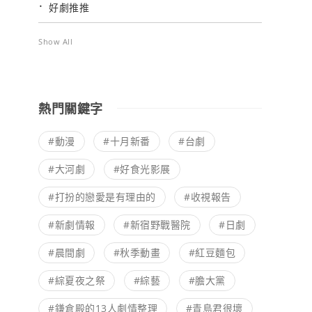
好劇推推
Show All
熱門關鍵字
#動漫
#十月新番
#台劇
#大河劇
#好食光影展
#打扮的戀愛是有理由的
#收視報告
#新劇情報
#新宿野戰醫院
#日劇
#晨間劇
#秋季動畫
#紅豆麵包
#綜夏夜之祭
#綜藝
#膽大黨
#鎌倉殿的13人劇情整理
#青島君很壞