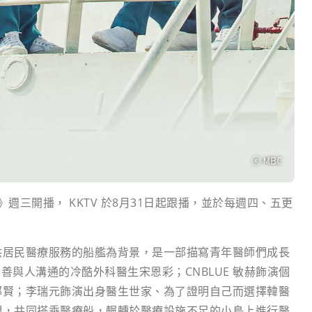
 》週三開播， KKTV 於8月31日起跟播，並於每週四、五更
供居民醫療服務的船艦為背景，是一部描寫青年醫師們成長
善與人溝通的冷酷外科醫生宋恩彩；CNBLUE 敏赫飾演個
郭賢；李瑞元飾演出身醫生世家、為了證明自己而選擇韓醫
們，共同搭乘醫療船，輾轉於醫療設施不足的小島上進行醫