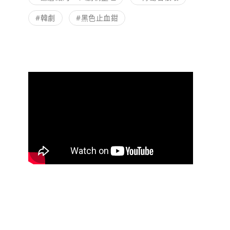
#韓劇
#黑色止血鉗