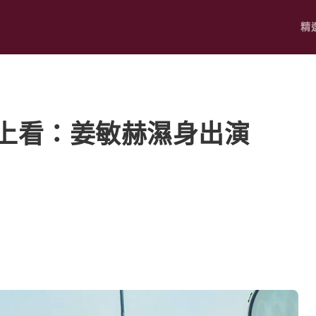
精
上看：姜敏赫濕身出演