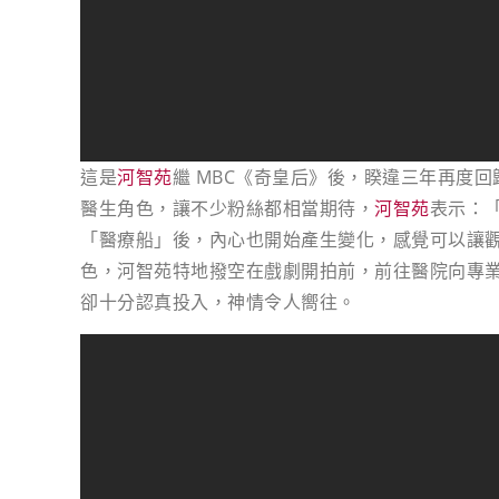
這是
河智苑
繼 MBC《奇皇后》後，睽違三年再度
醫生角色，讓不少粉絲都相當期待，
河智苑
表示：
「醫療船」後，內心也開始產生變化，感覺可以讓
色，河智苑特地撥空在戲劇開拍前，前往醫院向專
卻十分認真投入，神情令人嚮往。