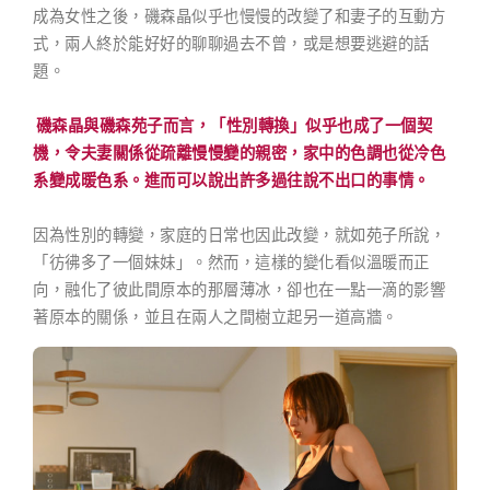
成為女性之後，磯森晶似乎也慢慢的改變了和妻子的互動方
式，兩人終於能好好的聊聊過去不曾，或是想要逃避的話
題。
磯森晶與磯森苑子而言，「性別轉換」似乎也成了一個契
機，令夫妻關係從疏離慢慢變的親密，家中的色調也從冷色
系變成暖色系。進而可以說出許多過往說不出口的事情。
因為性別的轉變，家庭的日常也因此改變，就如苑子所說，
「彷彿多了一個妹妹」。然而，這樣的變化看似溫暖而正
向，融化了彼此間原本的那層薄冰，卻也在一點一滴的影響
著原本的關係，並且在兩人之間樹立起另一道高牆。