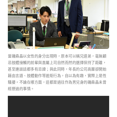
當磯森晶以女性的身分出現時，原本可以稱兄道弟，毫無顧
忌肢體接觸的前輩與直屬上司自然而然的選擇保持了距離，
甚至連談話都多有忌諱；與此同時，年長的公司高層卻開始
藉由言語、肢體動作等逾矩行為，自以為有趣，實際上是性
騷擾。不論在哪方面，這都是過往作為男兒身的磯森晶未曾
經歷過的事情。