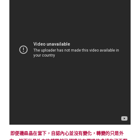
即便磯森晶在當下，自認內心並沒有變化，轉變的只是外