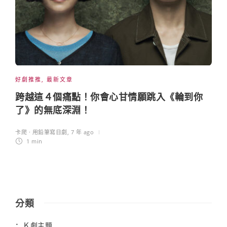
好劇推推
,
最新文章
跨越這４個痛點！你會心甘情願跳入《輪到你
了》的無底深淵！
卡爬 · 用鉛筆寫日劇
,
7 年 ago
1 min
分類
Ｋ劇主題