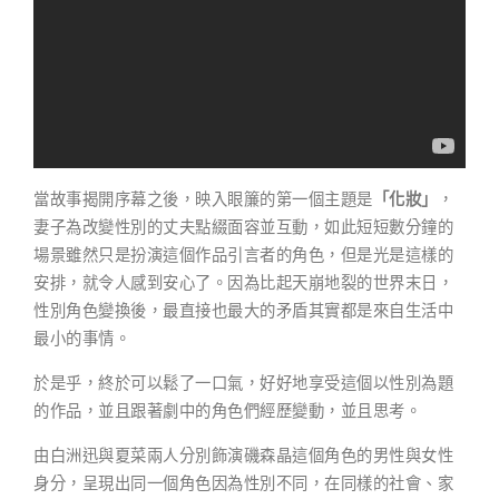
當故事揭開序幕之後，映入眼簾的第一個主題是
「化妝」
，
妻子為改變性別的丈夫點綴面容並互動，如此短短數分鐘的
場景雖然只是扮演這個作品引言者的角色，但是光是這樣的
安排，就令人感到安心了。因為比起天崩地裂的世界末日，
性別角色變換後，最直接也最大的矛盾其實都是來自生活中
最小的事情。
於是乎，終於可以鬆了一口氣，好好地享受這個以性別為題
的作品，並且跟著劇中的角色們經歷變動，並且思考。
由白洲迅與夏菜兩人分別飾演磯森晶這個角色的男性與女性
身分，呈現出同一個角色因為性別不同，在同樣的社會、家