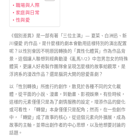
職場與人際
家庭與日常
性與愛
《個別差異》是一部有著「三位主演」— 夏菜、白洲迅、新
川優愛 的作品，是什麼樣的劇本會動用這樣特別的演出配置
呢？以性別會因不明原因轉換的「異性化體質」作為作品背
景，這個讓人聯想到經典動漫《亂馬1/2》中忽男忽女的特殊
體質，更讓人好奇製作團隊會呈現怎麼樣的故事給觀眾，是
浮誇系的漫改作品？還是腦洞大開的戀愛喜劇？
以「性別轉換」所進行的創作，散見於各種不同的文化載
體，從平面的小說、漫畫，到動畫、影視娛樂。有些時候，
這樣的元素僅僅只是為了劇情服務的設定，增添作品的變化
或可看性，「轉變」本身僅僅只是配角；然而，在一些創作
中，「轉變」成了故事的核心，從這個元素向外擴展，成為
故事的主軸，並帶出創作者的中心思想，以及他想要討論的
話題。