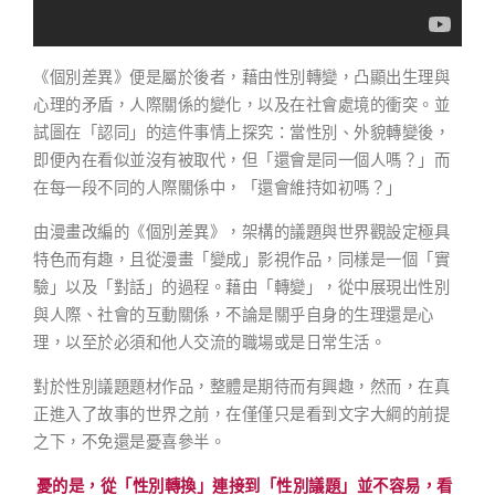
《個別差異》便是屬於後者，藉由性別轉變，凸顯出生理與
心理的矛盾，人際關係的變化，以及在社會處境的衝突。並
試圖在「認同」的這件事情上探究：當性別、外貌轉變後，
即便內在看似並沒有被取代，但「還會是同一個人嗎？」而
在每一段不同的人際關係中，「還會維持如初嗎？」
由漫畫改編的《個別差異》，架構的議題與世界觀設定極具
特色而有趣，且從漫畫「變成」影視作品，同樣是一個「實
驗」以及「對話」的過程。藉由「轉變」，從中展現出性別
與人際、社會的互動關係，不論是關乎自身的生理還是心
理，以至於必須和他人交流的職場或是日常生活。
對於性別議題題材作品，整體是期待而有興趣，然而，在真
正進入了故事的世界之前，在僅僅只是看到文字大綱的前提
之下，不免還是憂喜參半。
憂的是，從「性別轉換」連接到「性別議題」並不容易，看