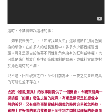
這時，不禁會想起這樣的事：
「如果我是男生」、「如果我是女生」這類關於性別角色變
換的想像，在許多人的成長過程中，多多少少都曾經冒出
頭。可能是源自於羨慕不同性別角色擁有的紅利或特權，也
可能是來自對於自身性別造成限制的厭惡，亦或社會環境對
於角色期待的不滿。
只不過，回到現實之中，至少目前為止，一夜之間夢想成真
的可能性並不存在。
然而《個別差異》的故事則提供了一個機會，令觀眾能夠一
探這個「如果」發生之後的究竟，有哪些情況是如想像中一
般的美好，又有哪些事情是純粹想像的時候容易被忽略掉，
實際上在好看的氣泡背後是不同性別之間難以理解的斑斑血