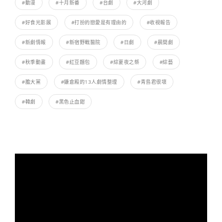
#動漫
#十月新番
#台劇
#大河劇
#好食光影展
#打扮的戀愛是有理由的
#收視報告
#新劇情報
#新宿野戰醫院
#日劇
#晨間劇
#秋季動畫
#紅豆麵包
#綜夏夜之祭
#綜藝
#膽大黨
#鎌倉殿的13人劇情整理
#青島君很壞
#韓劇
#黑色止血鉗