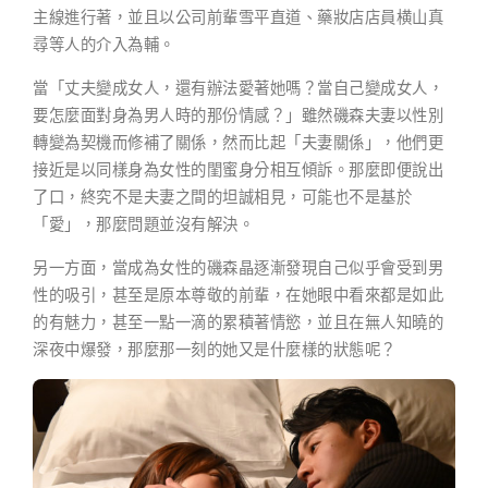
主線進行著，並且以公司前輩雪平直道、藥妝店店員横山真
尋等人的介入為輔。
當「丈夫變成女人，還有辦法愛著她嗎？當自己變成女人，
要怎麼面對身為男人時的那份情感？」雖然磯森夫妻以性別
轉變為契機而修補了關係，然而比起「夫妻關係」，他們更
接近是以同樣身為女性的閨蜜身分相互傾訴。那麼即便說出
了口，終究不是夫妻之間的坦誠相見，可能也不是基於
「愛」，那麼問題並沒有解決。
另一方面，當成為女性的磯森晶逐漸發現自己似乎會受到男
性的吸引，甚至是原本尊敬的前輩，在她眼中看來都是如此
的有魅力，甚至一點一滴的累積著情慾，並且在無人知曉的
深夜中爆發，那麼那一刻的她又是什麼樣的狀態呢？