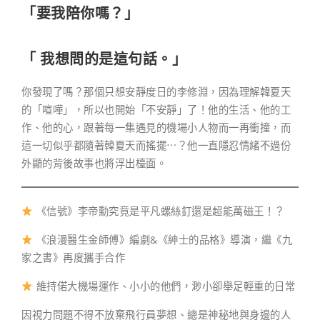
「要我陪你嗎？」
「
我想問的是這句話。
」
你發現了嗎？那個只想安靜度日的李修淵，因為理解韓夏天
的「喧嘩」，所以也開始「不安靜」了！他的生活、他的工
作、他的心，跟著每一集遇見的機場小人物而一再衝撞，而
這一切似乎都隨著韓夏天而搖擺⋯？他一直隱忍情緒不過份
外顯的背後故事也將浮出檯面。
《信號》李帝勳究竟是平凡螺絲釘還是超能萬磁王！？
《浪漫醫生金師傅》編劇&《紳士的品格》導演，繼《九
家之書》再度攜手合作
維持偌大機場運作、小小的他們，渺小卻舉足輕重的日常
因視力問題不得不放棄飛行員夢想、總是神秘地與身邊的人