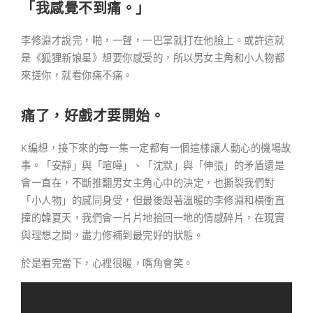
「我感覺不到痛。」
李修淵才說完，啪，一聲，一巴掌就打在他臉上。或許這就
是《狐狸新娘星》想要你感受的，所以男女主角和小人物都
來搓你，就看你痛不痛。
痛了，好戲才要開始
。
K編想，接下來的每一集一定都有一個這樣讓人動心的機場故
事。「安靜」與「喧嘩」、「沈默」與「伸張」的矛盾還是
會一直在，不斷推翻男女主角心中的決定，也撕裂我們對
「小人物」的感同身受，但最後跟著溫暖的李修淵和橫衝直
撞的韓夏天，我們會一片片地拾回一地的情感碎片，在現實
與理想之間，盡力修補到最完好的狀態。
於是看完當下，心裡很暖，嘴角會笑。