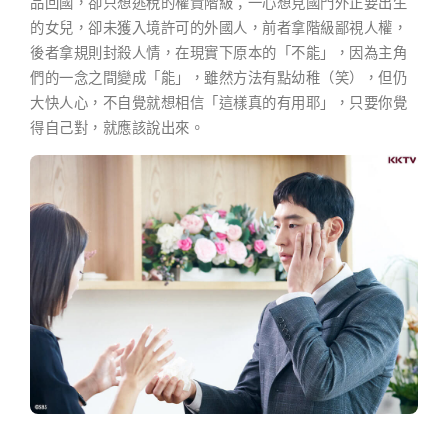
品回國，卻只想逃稅的權貴階級；一心想見國門外正要出生
的女兒，卻未獲入境許可的外國人，前者拿階級鄙視人權，
後者拿規則封殺人情，在現實下原本的「不能」，因為主角
們的一念之間變成「能」，雖然方法有點幼稚（笑），但仍
大快人心，不自覺就想相信「這樣真的有用耶」，只要你覺
得自己對，就應該說出來。