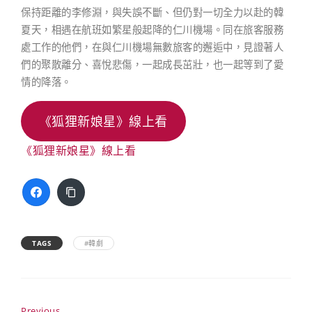
保持距離的李修淵，與失誤不斷、但仍對一切全力以赴的韓
夏天，相遇在航班如繁星般起降的仁川機場。同在旅客服務
處工作的他們，在與仁川機場無數旅客的邂逅中，見證著人
們的聚散離分、喜悅悲傷，一起成長茁壯，也一起等到了愛
情的降落。
《狐狸新娘星》線上看
《狐狸新娘星》線上看
TAGS
#韓劇
Previous