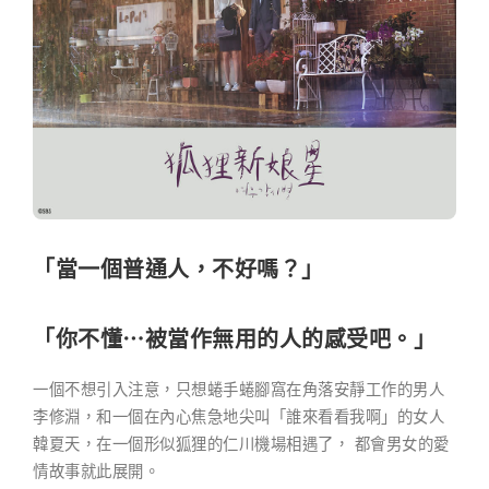
「當一個普通人，不好嗎？」
「
你不懂⋯被當作無用的人的感受吧。
」
一個不想引入注意，只想蜷手蜷腳窩在角落安靜工作的男人
李修淵，和一個在內心焦急地尖叫「誰來看看我啊」的女人
韓夏天，在一個形似狐狸的仁川機場相遇了， 都會男女的愛
情故事就此展開。