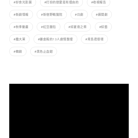
#好食光影展
#打扮的戀愛是有理由的
#收視報告
#新劇情報
#新宿野戰醫院
#日劇
#晨間劇
#秋季動畫
#紅豆麵包
#綜夏夜之祭
#綜藝
#膽大黨
#鎌倉殿的13人劇情整理
#青島君很壞
#韓劇
#黑色止血鉗