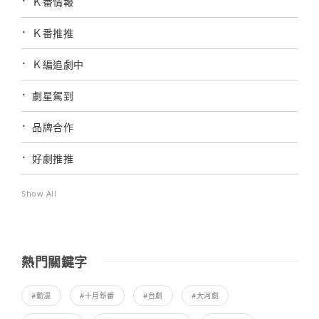
Ｋ番情報
Ｋ番推推
Ｋ編追劇中
劇星駕到
品牌合作
好劇推推
Show All
熱門關鍵字
#動漫
#十月新番
#台劇
#大河劇