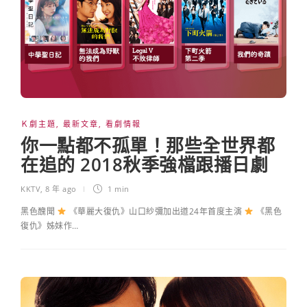
Ｋ劇主題
,
最新文章
,
看劇情報
你一點都不孤單！那些全世界都
在追的 2018秋季強檔跟播日劇
KKTV
,
8 年 ago
1 min
黑色醜聞
《華麗大復仇》山口紗彌加出道24年首度主演
《黑色
復仇》姊妹作…