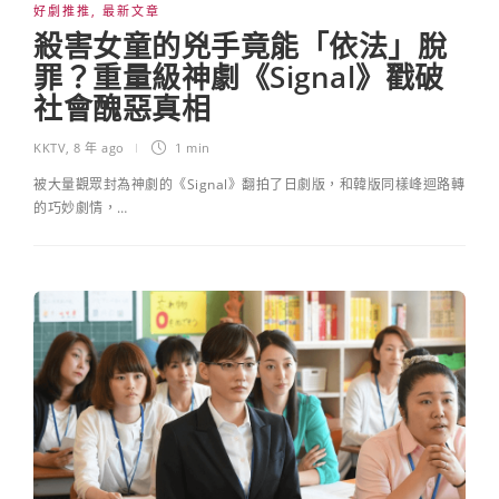
好劇推推
,
最新文章
殺害女童的兇手竟能「依法」脫
罪？重量級神劇《Signal》戳破
社會醜惡真相
KKTV
,
8 年 ago
1 min
被大量觀眾封為神劇的《Signal》翻拍了日劇版，和韓版同樣峰迴路轉
的巧妙劇情，…