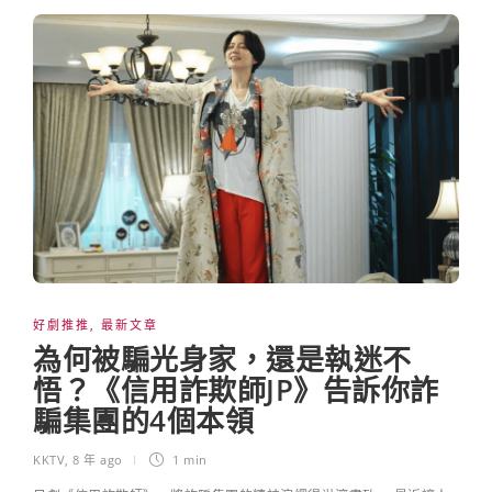
好劇推推
,
最新文章
為何被騙光身家，還是執迷不
悟？《信用詐欺師JP》告訴你詐
騙集團的4個本領
KKTV
,
8 年 ago
1 min