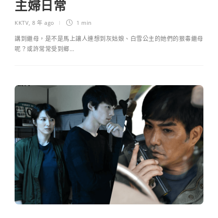
主婦日常
KKTV
,
8 年 ago
1 min
講到繼母，是不是馬上讓人連想到灰姑娘、白雪公主的她們的狠毒繼母
呢？或許常常受到鄉…