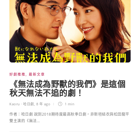
好劇推推
,
最新文章
《無法成為野獸的我們》是這個
秋天無法不追的劇！
Kaoru · 哈日劇
,
8 年 ago
1 min
作者：哈日劇 說到2018期待度最高秋季日劇，非新垣結衣與松田龍平
雙主演的《無法…