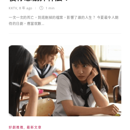
KKTV
,
8 年 ago
1 min
一次一次的死亡，到底刪掉的檔案，影響了誰的人生？ 今夏最令人期
待的日劇，應當就數…
好劇推推
,
最新文章