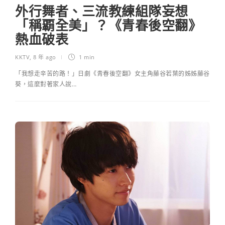
外行舞者、三流教練組隊妄想
「稱覇全美」？《青春後空翻》
熱血破表
KKTV
,
8 年 ago
1 min
「我想走辛苦的路！」日劇《青春後空翻》女主角藤谷若葉的姊姊藤谷
葵，這麼對著家人說…