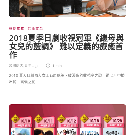
好劇推推
,
最新文章
2018夏季日劇收視冠軍《繼母與
女兒的藍調》 難以定義的療癒首
作
菲關劇透
,
8 年 ago
1 min
2018 夏天日劇兩大女王石原聰美、綾瀨遙的收視率之戰，從七月中播
出的「高嶺之花…