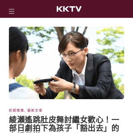
好劇推推
,
最新文章
綾瀨遙跳肚皮舞討繼女歡心！一
部日劇拍下為孩子「豁出去」的