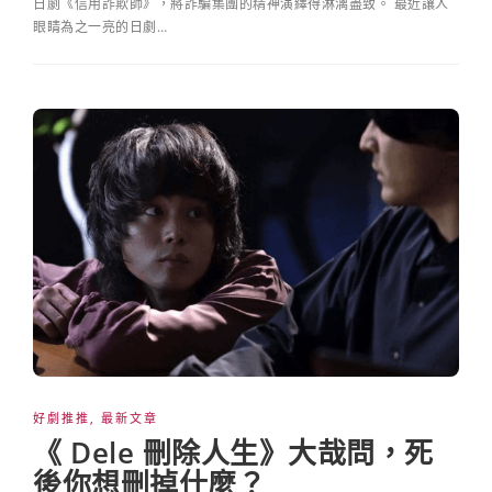
日劇《信用詐欺師》，將詐騙集團的精神演繹得淋漓盡致。 最近讓人
眼睛為之一亮的日劇…
好劇推推
,
最新文章
《 Dele 刪除人生》大哉問，死
後你想刪掉什麼？