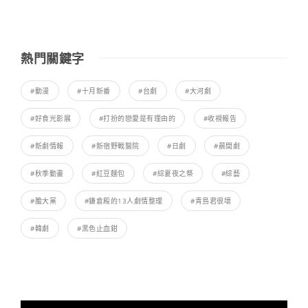
熱門關鍵字
#動漫
#十月新番
#台劇
#大河劇
#好食光影展
#打扮的戀愛是有理由的
#收視報告
#新劇情報
#新宿野戰醫院
#日劇
#晨間劇
#秋季動畫
#紅豆麵包
#綜夏夜之祭
#綜藝
#膽大黨
#鎌倉殿的13人劇情整理
#青島君很壞
#韓劇
#黑色止血鉗