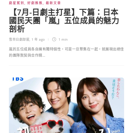
劇星駕到
,
好劇推推
,
最新文章
【7月-日劇主打星】下篇：日本
國民天團「嵐」五位成員的魅力
剖析
雪奈日劇部屋
,
1 年 ago
1 min
嵐的五位成員各自擁有獨特個性，可是一旦聚集在一起，就展現出絕佳
的團隊默契與合作精…