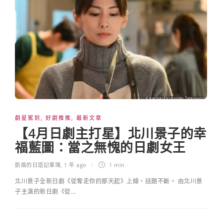
劇星駕到
,
好劇推推
,
最新文章
【4月日劇主打星】北川景子的幸
福藍圖：當之無愧的日劇女王
凱倫的日語記事簿
,
1 年 ago
1 min
北川景子全新日劇《從奪走你的那天起》上線，話題不斷。 由北川景
子主演的新日劇《從…