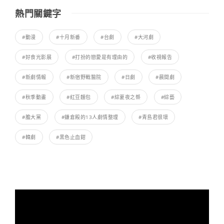
熱門關鍵字
#動漫
#十月新番
#台劇
#大河劇
#好食光影展
#打扮的戀愛是有理由的
#收視報告
#新劇情報
#新宿野戰醫院
#日劇
#晨間劇
#秋季動畫
#紅豆麵包
#綜夏夜之祭
#綜藝
#膽大黨
#鎌倉殿的13人劇情整理
#青島君很壞
#韓劇
#黑色止血鉗