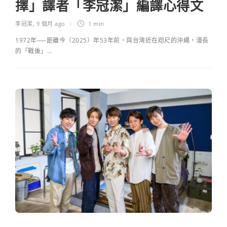
擇」譯者「李冠潔」編譯心得文
李冠潔
,
9 個月 ago
1 min
1972年──距離今（2025）年53年前，與台灣近在咫尺的沖繩，漫長
的「戰後」…