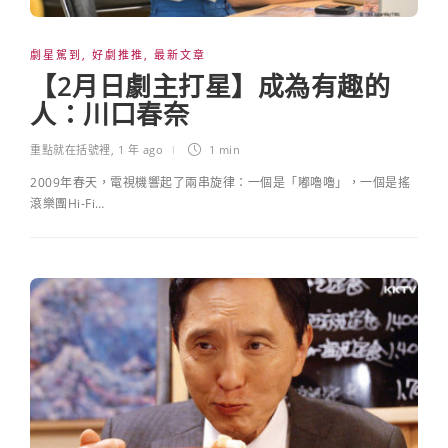
劇星駕到
,
好劇推推
,
最新文章
【2月日劇主打星】成為有趣的
人：川口春奈
重點就在括號裡
,
1 年 ago
1 min
2009年春天，電視機響起了兩串旋律：一個是「嘟嚕嚕」，一個是搖
滾樂團Hi-Fi…