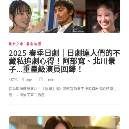
最新文章
,
看劇情報
2025 春季日劇｜日劇達人們的不
藏私追劇心得！阿部寬、北川景
子…重量級演員回歸！
KKTV
,
1 年 ago
1 min
春季集結豪華演員！《新聞主播》阿部寬飾演不按牌理出牌的頭牌主
播，北川景子第二胎產…