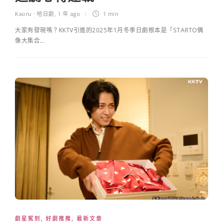
Kaoru · 哈日劇
,
1 年 ago
1 min
大家有發現嗎？KKTV引進的2025年1月冬季日劇根本是「STARTO偶
像大集合…
劇星駕到
,
好劇推推
,
最新文章