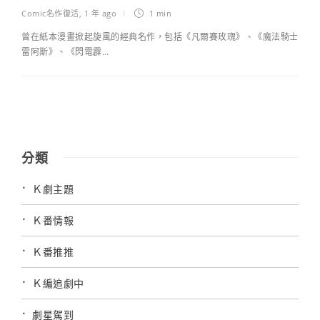
Comic名作復活
,
1 年 ago
1 min
曾在紙本漫畫掀起旋風的經典名作，包括《凡爾賽玫瑰》、《魔法騎士
雷阿斯》、《閃電霹…
分類
Ｋ劇主題
Ｋ番情報
Ｋ番推推
Ｋ編追劇中
劇星駕到