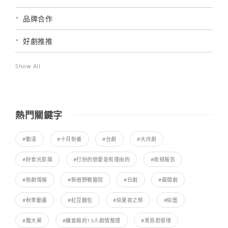
品牌合作
好劇推推
Show All
熱門關鍵字
#動漫
#十月新番
#台劇
#大河劇
#好食光影展
#打扮的戀愛是有理由的
#收視報告
#新劇情報
#新宿野戰醫院
#日劇
#晨間劇
#秋季動畫
#紅豆麵包
#綜夏夜之祭
#綜藝
#膽大黨
#鎌倉殿的13人劇情整理
#青島君很壞