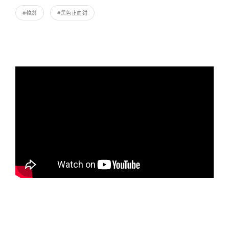
#韓劇
#黑色止血鉗