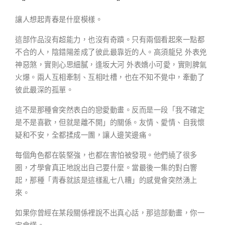
讓人想起青春是什麼模樣。
這部作品沒有超能力，也沒有奇蹟。只有兩個看起來一點都
不合的人，陰錯陽差成了彼此最靠近的人。高須龍兒 外表兇
神惡煞，實則心思細膩，逢坂大河 外表嬌小可愛，實則脾氣
火爆。兩人互相牽制、互相吐槽，也在不知不覺中，牽動了
彼此最深的孤單。
這不是那種會突然表白的戀愛動畫。反而是一段「我不確定
是不是喜歡，但就是離不開」的關係。友情、愛情、自我懷
疑和不安，全都揉成一團，讓人邊笑邊痛。
每個角色都在裝堅強，也都在害怕被發現。他們繞了很多
圈，才學會真正地說出自己要什麼。當最後一集的對白響
起，那種「青春就該是這樣亂七八糟」的感覺會突然湧上
來。
如果你曾經在某段關係裡說不出真心話，那這部動畫，你一