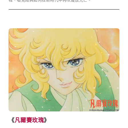
《
凡爾賽玫瑰
》