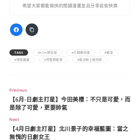
希望大家都能愉快的閱讀漫畫並且分享這些快樂
TAGS
#KON輕音部
#凡爾賽玫瑰
#動漫
#懷舊動畫
#閃電霹靂車
#魔法騎士雷阿斯
Previous
【6月-日劇主打星】今田美櫻：不只是可愛，而
是除了可愛，更要帥氣
Next
【4月日劇主打星】北川景子的幸福藍圖：當之
無愧的日劇女王