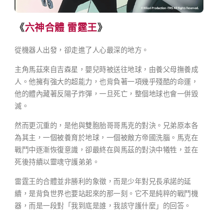
《
六神合體 雷霆王
》
從機器人出發，卻走進了人心最深的地方。
主角馬茲來自吉森星，嬰兒時被送往地球，由養父母撫養成
人。他擁有強大的超能力，也背負著一項幾乎殘酷的命運，
他的體內藏著反陽子炸彈，一旦死亡，整個地球也會一併毀
滅。
然而更沉重的，是他與雙胞胎哥哥馬克的對決。兄弟原本各
為其主，一個被養育於地球，一個被敵方帝國洗腦。馬克在
戰鬥中逐漸恢復意識，卻最終在與馬茲的對決中犧牲，並在
死後持續以靈魂守護弟弟。
雷霆王的合體並非勝利的象徵，而是少年對兄長承諾的延
續，是背負世界也要站起來的那一刻。它不是純粹的戰鬥機
器，而是一段對「我到底是誰，我該守護什麼」的回答。