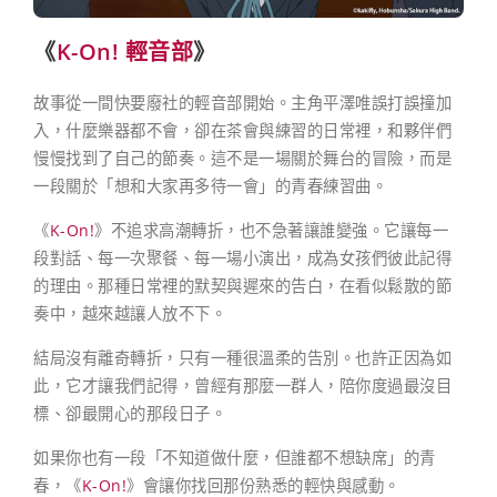
《
K-On! 輕音部
》
故事從一間快要廢社的輕音部開始。主角平澤唯誤打誤撞加
入，什麼樂器都不會，卻在茶會與練習的日常裡，和夥伴們
慢慢找到了自己的節奏。這不是一場關於舞台的冒險，而是
一段關於「想和大家再多待一會」的青春練習曲。
《
K-On!
》不追求高潮轉折，也不急著讓誰變強。它讓每一
段對話、每一次聚餐、每一場小演出，成為女孩們彼此記得
的理由。那種日常裡的默契與遲來的告白，在看似鬆散的節
奏中，越來越讓人放不下。
結局沒有離奇轉折，只有一種很溫柔的告別。也許正因為如
此，它才讓我們記得，曾經有那麼一群人，陪你度過最沒目
標、卻最開心的那段日子。
如果你也有一段「不知道做什麼，但誰都不想缺席」的青
春，《
K-On!
》會讓你找回那份熟悉的輕快與感動。