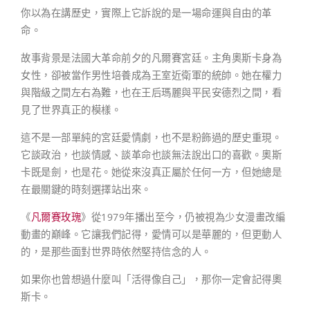
你以為在講歷史，實際上它訴說的是一場命運與自由的革
命。
故事背景是法國大革命前夕的凡爾賽宮廷。主角奧斯卡身為
女性，卻被當作男性培養成為王室近衛軍的統帥。她在權力
與階級之間左右為難，也在王后瑪麗與平民安德烈之間，看
見了世界真正的模樣。
這不是一部單純的宮廷愛情劇，也不是粉飾過的歷史重現。
它談政治，也談情感、談革命也談無法說出口的喜歡。奧斯
卡既是劍，也是花。她從來沒真正屬於任何一方，但她總是
在最關鍵的時刻選擇站出來。
《
凡爾賽玫瑰
》從1979年播出至今，仍被視為少女漫畫改編
動畫的巔峰。它讓我們記得，愛情可以是華麗的，但更動人
的，是那些面對世界時依然堅持信念的人。
如果你也曾想過什麼叫「活得像自己」，那你一定會記得奧
斯卡。