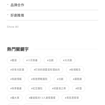
品牌合作
好劇推推
Show All
熱門關鍵字
#動漫
#十月新番
#台劇
#大河劇
#好食光影展
#打扮的戀愛是有理由的
#收視報告
#新劇情報
#新宿野戰醫院
#日劇
#晨間劇
#秋季動畫
#紅豆麵包
#綜夏夜之祭
#綜藝
#膽大黨
#鎌倉殿的13人劇情整理
#青島君很壞