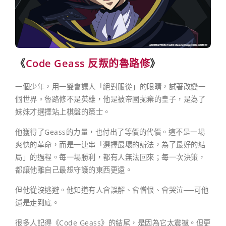
《
Code Geass 反叛的魯路修
》
一個少年，用一雙會讓人「絕對服從」的眼睛，試著改變一
個世界。魯路修不是英雄，他是被帝國拋棄的皇子，是為了
妹妹才選擇站上棋盤的策士。
他獲得了Geass的力量，也付出了等價的代價。這不是一場
爽快的革命，而是一連串「選擇最壞的辦法，為了最好的結
局」的過程。每一場勝利，都有人無法回來；每一次決策，
都讓他離自己最想守護的東西更遠。
但他從沒逃避。他知道有人會誤解、會憎恨、會哭泣──可他
還是走到底。
很多人記得《Code Geass》的結尾，是因為它太震撼。但更