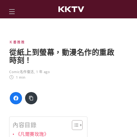
Ｋ番推推
從紙上到螢幕，動漫名作的重啟
時刻！
Comic名作復活
,
1 年 ago
1 min
內容目錄
《凡爾賽玫瑰》