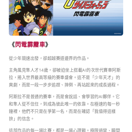
《
閃電霹靂車
》
從少年競速出發，卻超越賽道邊界的作品。
主角風見隼人才14歲，卻被迫坐上搭載AI的次世代賽車阿斯
拉，捲入世界最高等級的賽車盛會。這不是「少年天才」的
爽劇，而是一段一步步追趕、摔倒、再站起來的成長過程。
阿斯拉不是普通的賽車，而是會說話、會學習的AI夥伴。它
和隼人從不信任，到成為彼此唯一的依靠。在極速的每一秒
鐘裡，他們不只是在爭第一名，而是在確認「我值得這樣
拚」的信念。
這部作品的每一場比賽，都是一場心理戰。極限過彎、瞬間