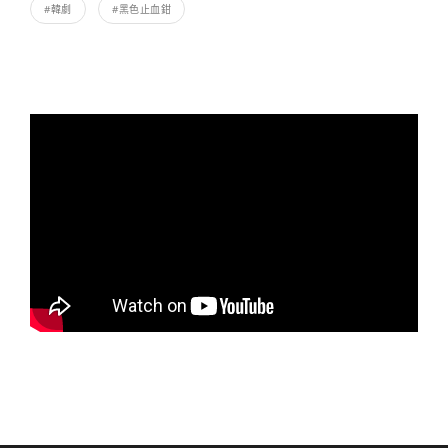
#韓劇
#黑色止血鉗