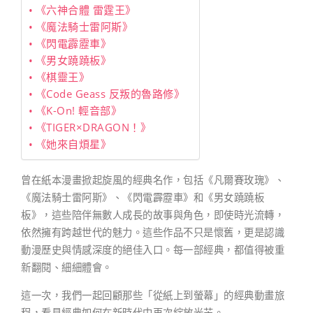
《六神合體 雷霆王》
《魔法騎士雷阿斯》
《閃電霹靂車》
《男女蹺蹺板》
《棋靈王》
《Code Geass 反叛的魯路修》
《K-On! 輕音部》
《TIGER×DRAGON！》
《她來自煩星》
曾在紙本漫畫掀起旋風的經典名作，包括《凡爾賽玫瑰》、
《魔法騎士雷阿斯》、《閃電霹靂車》和《男女蹺蹺板
板》，這些陪伴無數人成長的故事與角色，即使時光流轉，
依然擁有跨越世代的魅力。這些作品不只是懷舊，更是認識
動漫歷史與情感深度的絕佳入口。每一部經典，都值得被重
新翻閱、細細體會。
這一次，我們一起回顧那些「從紙上到螢幕」的經典動畫旅
程，看見經典如何在新時代中再次綻放光芒。