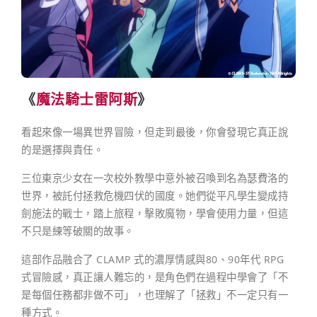
《
魔法騎士雷阿斯
》
看起來像一場異世界冒險，但走到最後，你會發現它真正說
的是選擇與責任。
三位東京少女在一次校外教學中意外被召喚到名為瑟費洛的
世界，被託付拯救危機四伏的國度。她們從平凡學生變成持
劍施法的戰士，踏上旅程，擊敗魔物，學會使用力量，但這
不只是練等破關的故事。
這部作品融合了 CLAMP 式的濃厚情感與80、90年代 RPG
式冒險感，真正讓人難忘的，是角色們在過程中學會了「不
是每個任務都非做不可」，也理解了「拯救」不一定只有一
種方式。