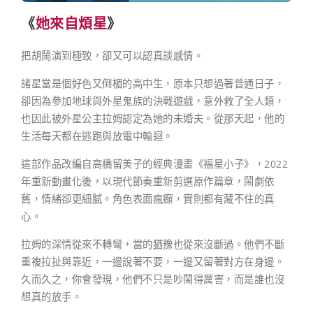
《
她來自煩星
》
把胡鬧演到極致，卻又可以認真談感情。
諸星當是個好色又倒楣的高中生，原本只想過著普通日子，
卻因為參加地球與外星鬼族的決戰遊戲，意外救了全人類，
也因此被外星公主拉姆認定為她的未婚夫。從那天起，他的
生活每天都在逃跑與放電中輪迴。
這部作品改編自高橋留美子的經典漫畫《福星小子》，2022
年重新動畫化後，以現代節奏重新剪選原作篇章，鬧劇依
舊，情緒卻更細膩。角色表面瘋癲，實則都有藏不住的真
心。
拉姆的深情從來不轉彎，當的猶豫也從來沒斷過。他們不斷
重複拉扯與靠近，一邊說著不要，一邊又留著對方在身邊。
久而久之，你會發現，他們不只是吵鬧得厲害，而是誰也沒
想真的放手。