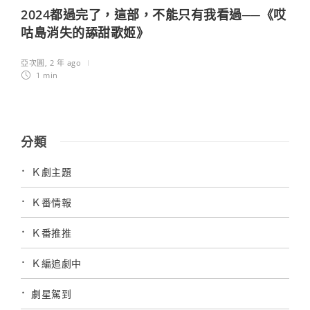
2024都過完了，這部，不能只有我看過──《哎
咕島消失的舔甜歌姬》
亞次圓
,
2 年 ago
1 min
分類
Ｋ劇主題
Ｋ番情報
Ｋ番推推
Ｋ編追劇中
劇星駕到