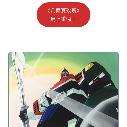
《凡爾賽玫瑰》
馬上重溫！