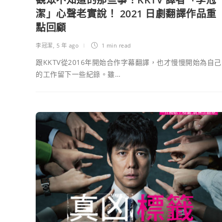
潔」心聲老實說！ 2021 日劇翻譯作品重
點回顧
李冠潔
,
5 年 ago
1 min
read
跟KKTV從2016年開始合作字幕翻譯，也才慢慢開始為自己
的工作留下一些紀錄。雖…