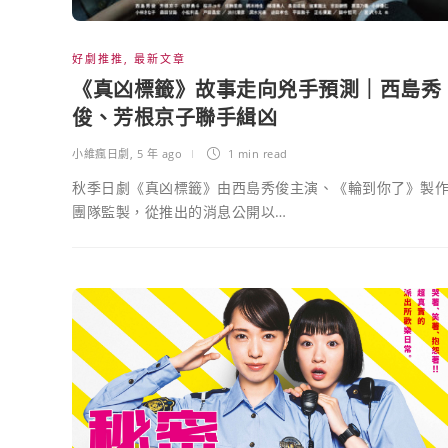
好劇推推
,
最新文章
《真凶標籤》故事走向兇手預測｜西島秀
俊、芳根京子聯手緝凶
小維瘋日劇
,
5 年 ago
1 min
read
秋季日劇《真凶標籤》由西島秀俊主演、《輪到你了》製
團隊監製，從推出的消息公開以…