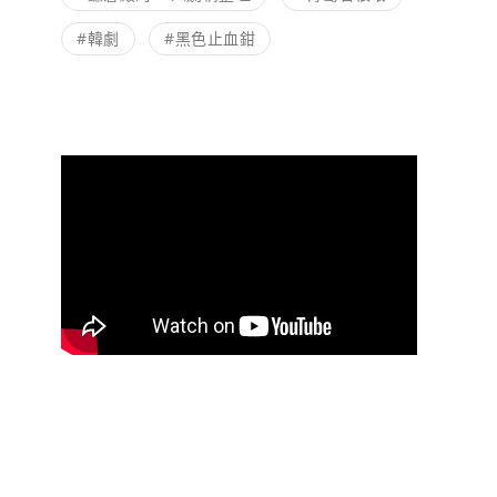
#韓劇
#黑色止血鉗