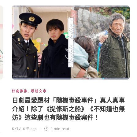
好劇推推
,
最新文章
日劇最愛題材「隨機毒殺事件」真人真事
介紹！除了《提修斯之船》《不知道也無
妨》這些劇也有隨機毒殺案件！
KKTV
,
6 年 ago
1 min
read
之