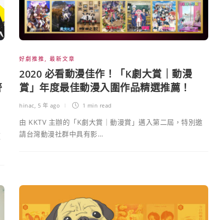
好劇推推
,
最新文章
2020 必看動漫佳作！「K劇大賞｜動漫
警
賞」年度最佳動漫入圍作品精選推薦！
hinac
,
5 年 ago
1 min
read
由 KKTV 主辦的「K劇大賞｜動漫賞」邁入第二屆，特別邀
請台灣動漫社群中具有影…
僅