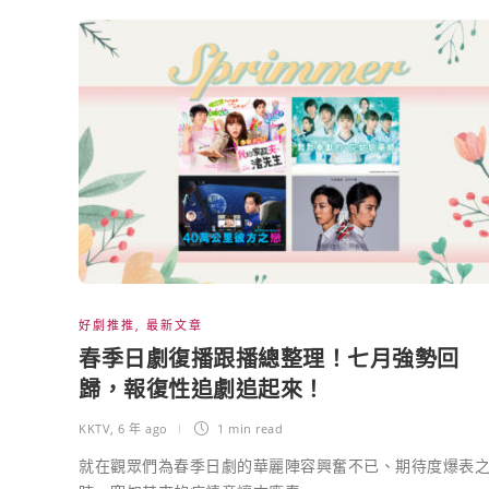
好劇推推
,
最新文章
春季日劇復播跟播總整理！七月強勢回
歸，報復性追劇追起來！
KKTV
,
6 年 ago
1 min
read
就在觀眾們為春季日劇的華麗陣容興奮不已、期待度爆表