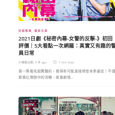
好劇推推
,
最新文章
2021日劇《秘密內幕-女警的反擊-》初回
評價｜5大看點一次網羅：真實又有趣的
員日常
小維瘋日劇
,
5 年 ago
1 min
read
第一集看完超驚豔的，覺得有可能直接榮登本季最佳！不
節奏比預想中的流暢，故事劇情…