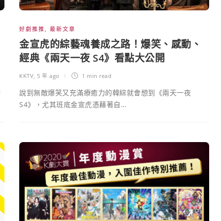
好劇推推
,
最新文章
金宣虎的綜藝魂養成之路！爆笑、感動、
經典《兩天一夜 S4》看點大公開
KKTV
,
5 年 ago
1 min
read
作
說到無敵爆笑又充滿療癒力的韓綜就會想到《兩天一夜
S4》，尤其班底金宣虎憑藉著自…