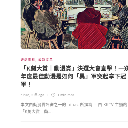
好劇推推
,
最新文章
「K劇大賞｜動漫賞」決選大會直擊！一
年度最佳動漫是如何「異」軍突起拿下冠
軍！
hinac
,
6 年 ago
1 min
read
本文由動漫賞評審之一的 hinac 所撰寫。 由 KKTV 主辦的
「K劇大賞｜動…