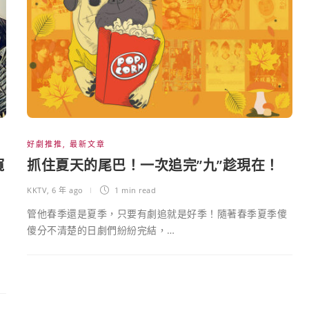
好劇推推
,
最新文章
窺
抓住夏天的尾巴！一次追完”九”趁現在！
KKTV
,
6 年 ago
1 min
read
管他春季還是夏季，只要有劇追就是好季！隨著春季夏季傻
傻分不清楚的日劇們紛紛完結，…