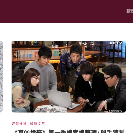
精
好劇推推
,
最新文章
《真凶標籤》第一季線索總整理+兇手猜測