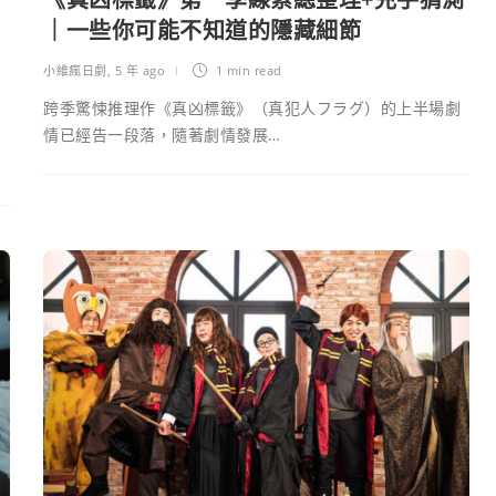
｜一些你可能不知道的隱藏細節
小維瘋日劇
,
5 年 ago
1 min
read
跨季驚悚推理作《真凶標籤》（真犯人フラグ）的上半場劇
情已經告一段落，隨著劇情發展…