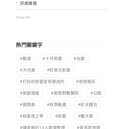
好劇推推
Show All
熱門關鍵字
#動漫
#十月新番
#台劇
#大河劇
#好食光影展
#打扮的戀愛是有理由的
#收視報告
#新劇情報
#新宿野戰醫院
#日劇
#晨間劇
#秋季動畫
#紅豆麵包
#綜夏夜之祭
#綜藝
#膽大黨
#鎌倉殿的13人劇情整理
#青島君很壞