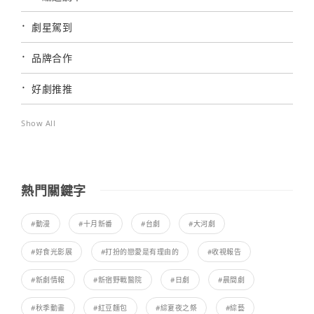
劇星駕到
品牌合作
好劇推推
Show All
熱門關鍵字
#動漫
#十月新番
#台劇
#大河劇
#好食光影展
#打扮的戀愛是有理由的
#收視報告
#新劇情報
#新宿野戰醫院
#日劇
#晨間劇
#秋季動畫
#紅豆麵包
#綜夏夜之祭
#綜藝