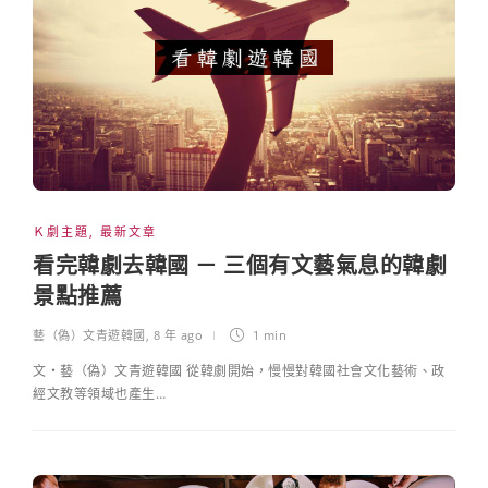
Ｋ劇主題
,
最新文章
看完韓劇去韓國 － 三個有文藝氣息的韓劇
景點推薦
藝（偽）文青遊韓國
,
8 年 ago
1 min
文・藝（偽）文青遊韓國 從韓劇開始，慢慢對韓國社會文化藝術、政
經文教等領域也產生…