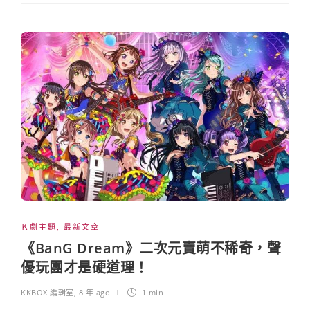
Ｋ劇主題
,
最新文章
《BanG Dream》二次元賣萌不稀奇，聲
優玩團才是硬道理！
KKBOX 編輯室
,
8 年 ago
1 min