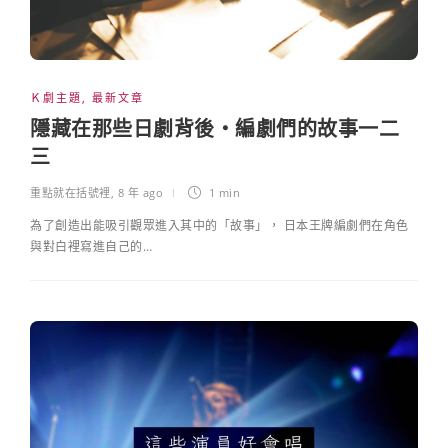
Ｋ劇主題
,
最新文章
隱藏在那些日劇背後・編劇們的故事一二
三
重點就在括號裡
,
8 年 ago
1 min
為了創造出能吸引觀眾進入其中的「故事」， 日本王牌編劇們在角色
與對白裡寫進自己的…