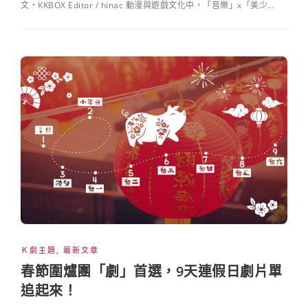
文・KKBOX Editor / hinac 動漫與遊戲文化中，「音樂」x「美少…
Ｋ劇主題
,
最新文章
春節圍爐團「劇」首選，9天連假日劇片單
追起來！