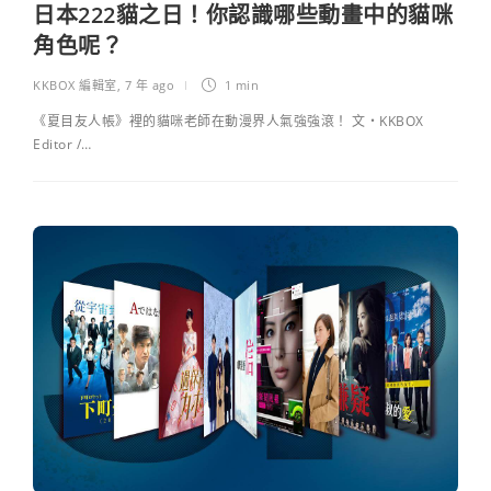
日本222貓之日！你認識哪些動畫中的貓咪
角色呢？
KKBOX 編輯室
,
7 年 ago
1 min
《夏目友人帳》裡的貓咪老師在動漫界人氣強強滾！ 文・KKBOX
Editor /…