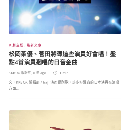
Ｋ劇主題
,
最新文章
松岡茉優、菅田將暉這些演員好會唱！盤
點4首演員翻唱的日音金曲
KKBOX 編輯室
,
8 年 ago
1 min
文・KKBOX 編輯部 / haji 演而優則歌，許多好聲音的日本演員在演戲
方面…