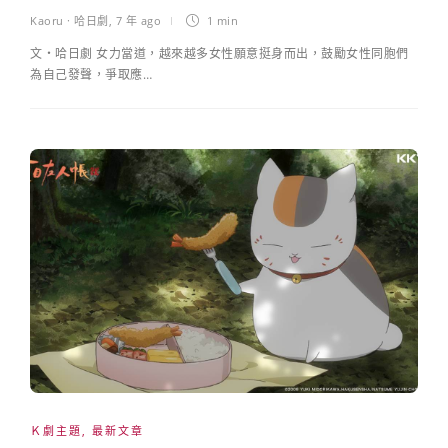
Kaoru · 哈日劇
,
7 年 ago
1 min
文・哈日劇 女力當道，越來越多女性願意挺身而出，鼓勵女性同胞們
為自己發聲，爭取應…
Ｋ劇主題
,
最新文章