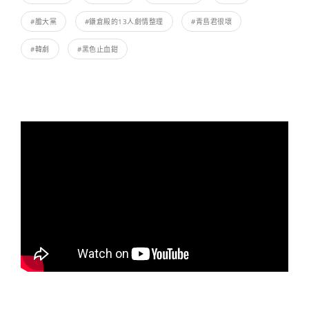
#膽大黨
#鎌倉殿的13人劇情整理
#青島君很壞
#韓劇
#黑色止血鉗