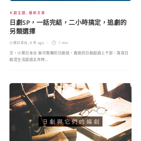
Ｋ劇主題
,
最新文章
日劇SP，一話完結，二小時搞定，追劇的
另類選擇
小葉日本台
,
8 年 ago
1 min
文・小葉日本台 無可救藥的日劇迷，看過的日劇超過上千部，靠寫日
劇混生活超過五年時…