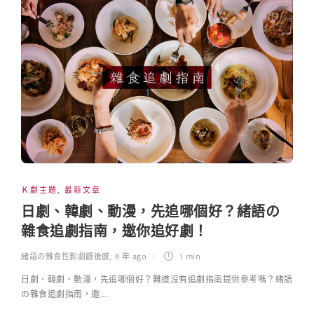
Ｋ劇主題
,
最新文章
日劇、韓劇、動漫，先追哪個好？緒語の
雜食追劇指南，邀你追好劇！
緒語の雜食性影劇觀後感
,
8 年 ago
1 min
日劇、韓劇、動漫，先追哪個好？難道沒有追劇指南提供參考嗎？緒語
の雜食追劇指南，邀…