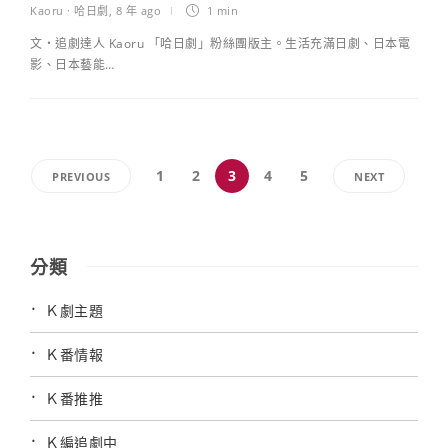
Kaoru · 哈日劇
,
8 年 ago
1 min
文・追劇達人 Kaoru 「哈日劇」粉絲團版主。生活充滿日劇、日本電
影、日本藝能…
1
2
3
4
5
PREVIOUS
NEXT
分類
Ｋ劇主題
Ｋ番情報
Ｋ番推推
Ｋ編追劇中