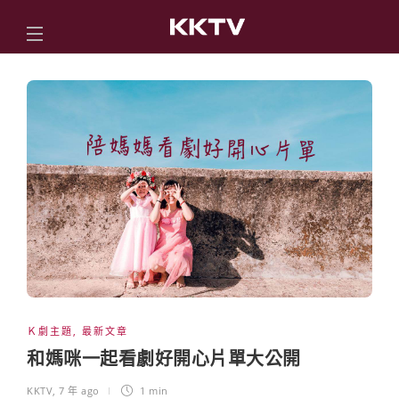
Ｋ劇主題
,
最新文章
和媽咪一起看劇好開心片單大公開
KKTV
,
7 年 ago
1 min