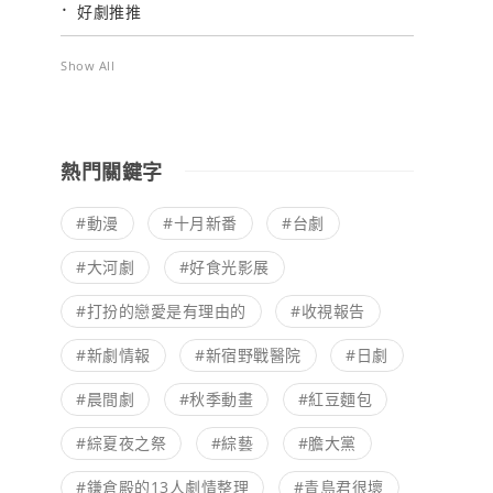
好劇推推
Show All
熱門關鍵字
#動漫
#十月新番
#台劇
#大河劇
#好食光影展
#打扮的戀愛是有理由的
#收視報告
#新劇情報
#新宿野戰醫院
#日劇
#晨間劇
#秋季動畫
#紅豆麵包
#綜夏夜之祭
#綜藝
#膽大黨
#鎌倉殿的13人劇情整理
#青島君很壞