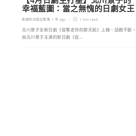
【4月日劇主打星】北川景子的
幸福藍圖：當之無愧的日劇女王
凱倫的日語記事簿
,
1 年 ago
1 min
read
北川景子全新日劇《從奪走你的那天起》上線，話題不斷
由北川景子主演的新日劇《從…