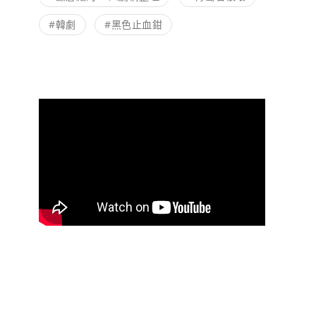
#韓劇
#黑色止血鉗