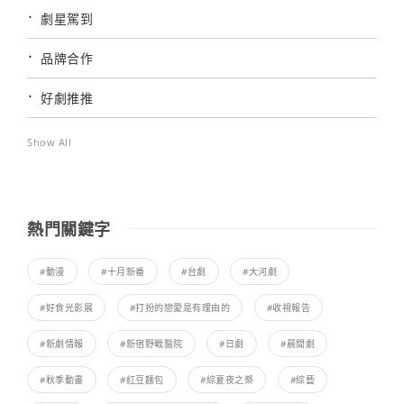
劇星駕到
品牌合作
好劇推推
Show All
熱門關鍵字
#動漫
#十月新番
#台劇
#大河劇
#好食光影展
#打扮的戀愛是有理由的
#收視報告
#新劇情報
#新宿野戰醫院
#日劇
#晨間劇
#秋季動畫
#紅豆麵包
#綜夏夜之祭
#綜藝