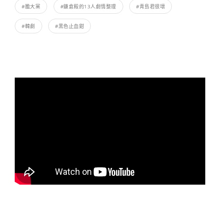
#膽大黨
#鎌倉殿的13人劇情整理
#青島君很壞
#韓劇
#黑色止血鉗