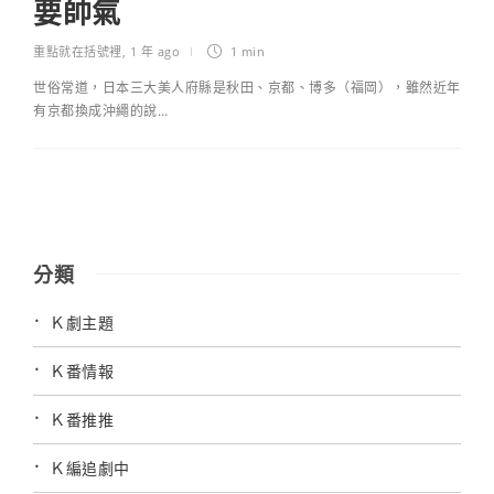
要帥氣
重點就在括號裡
,
1 年 ago
1 min
世俗常道，日本三大美人府縣是秋田、京都、博多（福岡），雖然近年
有京都換成沖繩的說…
分類
Ｋ劇主題
Ｋ番情報
Ｋ番推推
Ｋ編追劇中