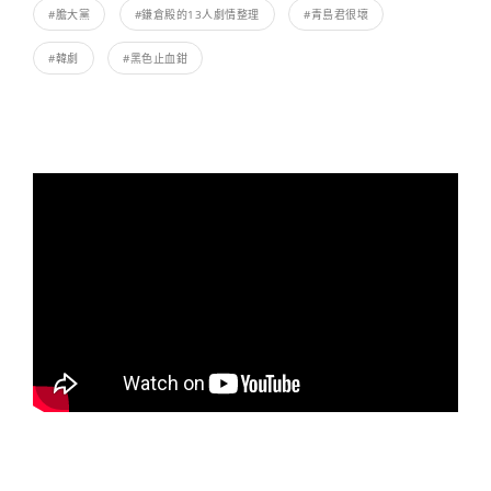
#膽大黨
#鎌倉殿的13人劇情整理
#青島君很壞
#韓劇
#黑色止血鉗