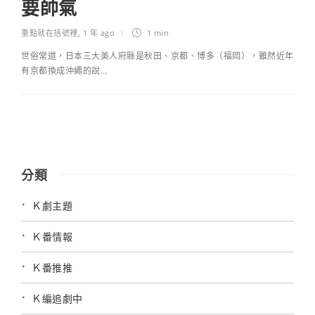
要帥氣
重點就在括號裡
,
1 年 ago
1 min
世俗常道，日本三大美人府縣是秋田、京都、博多（福岡），雖然近年
有京都換成沖繩的說…
分類
Ｋ劇主題
Ｋ番情報
Ｋ番推推
Ｋ編追劇中