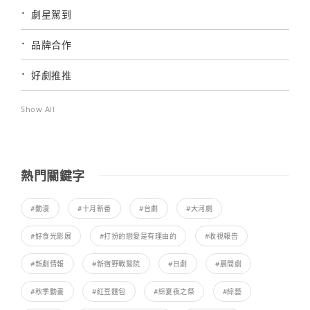
劇星駕到
品牌合作
好劇推推
Show All
熱門關鍵字
#動漫
#十月新番
#台劇
#大河劇
#好食光影展
#打扮的戀愛是有理由的
#收視報告
#新劇情報
#新宿野戰醫院
#日劇
#晨間劇
#秋季動畫
#紅豆麵包
#綜夏夜之祭
#綜藝