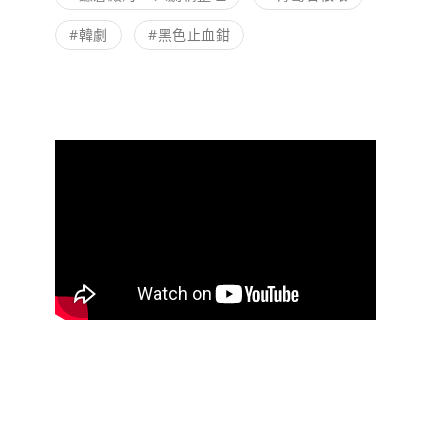
#韓劇
#黑色止血鉗