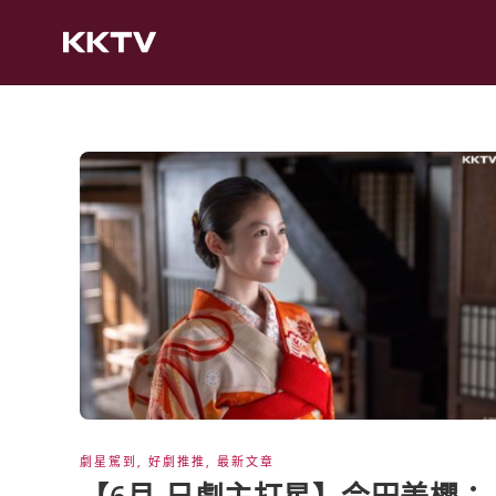
劇星駕到
,
好劇推推
,
最新文章