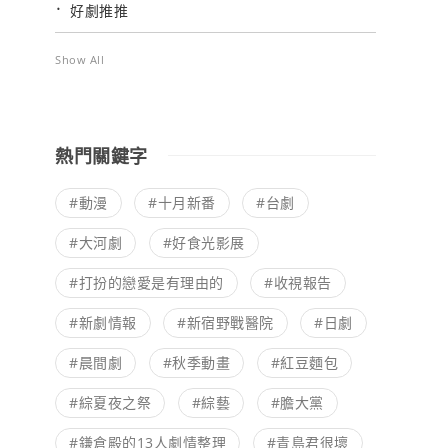
好劇推推
Show All
熱門關鍵字
#動漫
#十月新番
#台劇
#大河劇
#好食光影展
#打扮的戀愛是有理由的
#收視報告
#新劇情報
#新宿野戰醫院
#日劇
#晨間劇
#秋季動畫
#紅豆麵包
#綜夏夜之祭
#綜藝
#膽大黨
#鎌倉殿的13人劇情整理
#青島君很壞