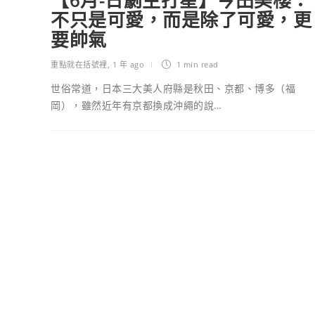
【6月-日劇主打星】今田美櫻：
不只是可愛，而是除了可愛，更
要帥氣
重點就在括號裡
,
1 年 ago
1 min
read
世俗常道，日本三大美人府縣是秋田、京都、博多（福
岡），雖然近年有京都換成沖繩的說…